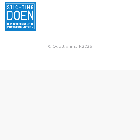
© Questionmark
2026