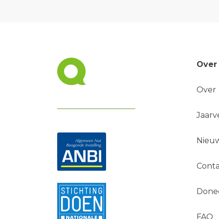
Over
Over
Jaarv
Nieuw
Conta
Done
FAQ