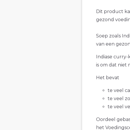
Dit product k
gezond voedin
Soep zoals Ind
van een gezon
Indiase curry-
is om dat niet
Het bevat
te veel c
te veel z
te veel v
Oordeel gebase
het Voedings