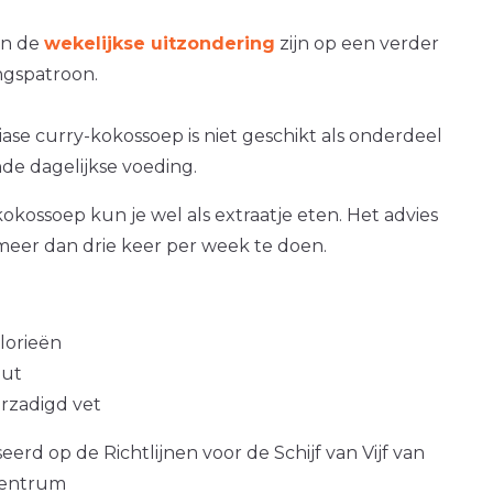
an de
wekelijkse uitzondering
zijn op een verder
gspatroon.
iase curry-kokossoep is niet geschikt als onderdeel
de dagelijkse voeding.
kokossoep kun je wel als extraatje eten. Het advies
 meer dan drie keer per week te doen.
alorieën
out
erzadigd vet
erd op de Richtlijnen voor de Schijf van Vijf van
centrum