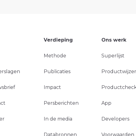
Verdieping
Ons werk
Methode
Superlijst
erslagen
Publicaties
Productwijzer
sbrief
Impact
Productchec
ct
Persberichten
App
er
In de media
Developers
Databronnen
Voorwaarden