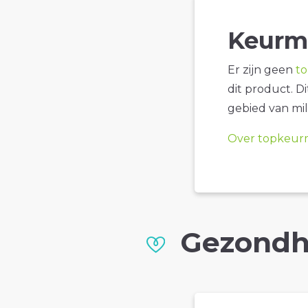
Keurm
Er zijn geen
t
dit product. D
gebied van mil
Over topkeur
Gezondh