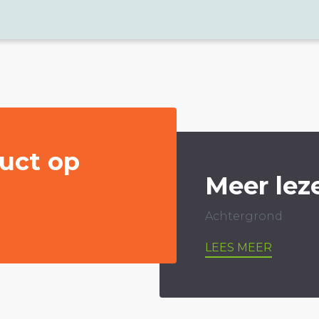
uct op
Meer lez
Achtergrond
LEES MEER