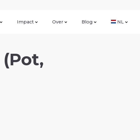
Impact
Over
Blog
NL
(Pot,