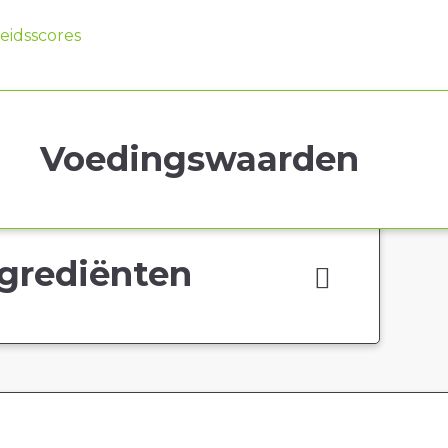
idsscores
Voedingswaarden
grediënten