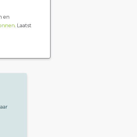
n en
ronnen
. Laatst
naar