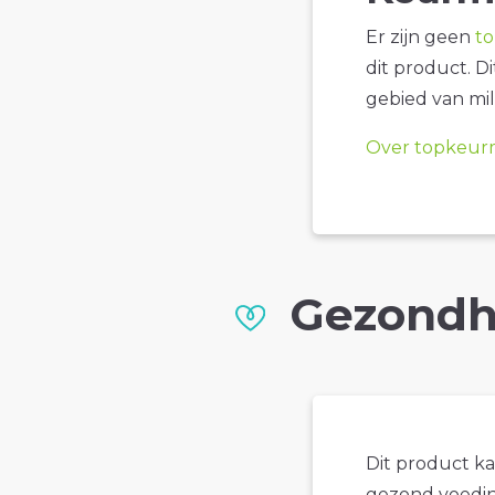
Er zijn geen
t
dit product. D
gebied van mil
Over topkeur
Gezondh
Dit product k
gezond voedin