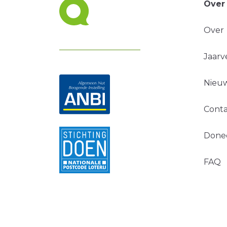
Over
Over
Jaarv
Nieuw
Conta
Done
FAQ