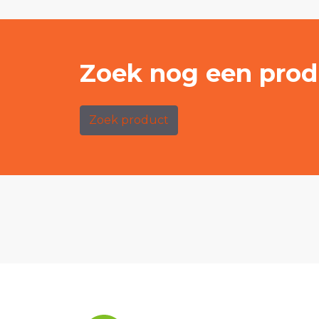
Zoek nog een prod
Zoek product