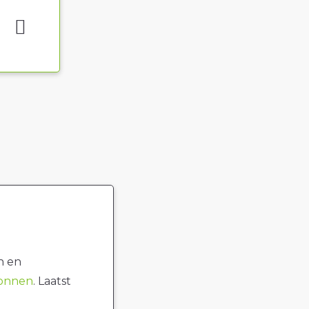
n en
ronnen
. Laatst