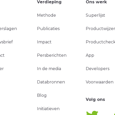
Verdieping
Ons werk
Methode
Superlijst
erslagen
Publicaties
Productwijzer
sbrief
Impact
Productchec
ct
Persberichten
App
er
In de media
Developers
Databronnen
Voorwaarden
Blog
Volg ons
Initiatieven