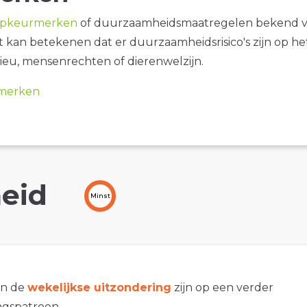
opkeurmerken
of duurzaamheidsmaatregelen bekend 
it kan betekenen dat er duurzaamheidsrisico's zijn op he
ieu, mensenrechten of dierenwelzijn.
merken
eid
Minst
an de
wekelijkse uitzondering
zijn op een verder
gspatroon.