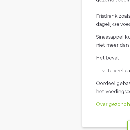
Frisdrank zoals
dagelijkse voe
Sinaasappel kun
niet meer dan 
Het bevat
te veel c
Oordeel gebase
het Voedings
Over gezondhe