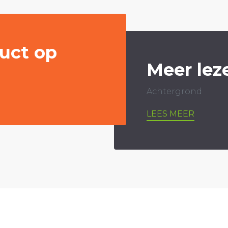
uct op
Meer lez
Achtergrond
LEES MEER