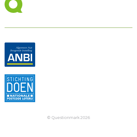
© Questionmark
2026