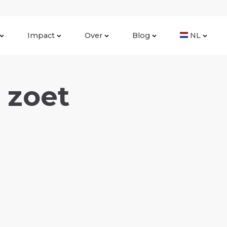
Impact
Over
Blog
NL
 zoet