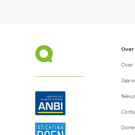
Over
Over
Jaarv
Nieuw
Conta
Done