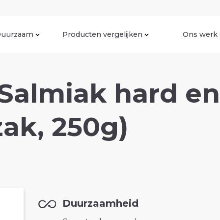
uurzaam
Producten vergelijken
Ons werk
 Salmiak hard en
zak, 250g)
Duurzaamheid