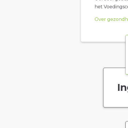
het Voedings
Over gezondhe
In