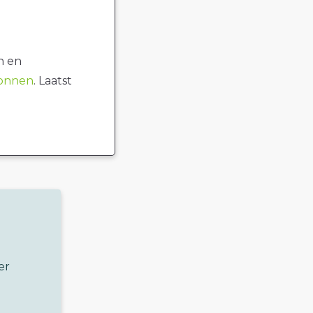
n en
ronnen
. Laatst
er