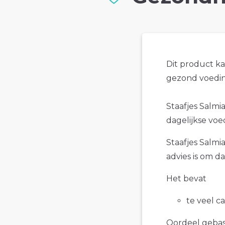
Dit product k
gezond voedin
Staafjes Salmia
dagelijkse voe
Staafjes Salmi
advies is om d
Het bevat
te veel c
Oordeel gebase