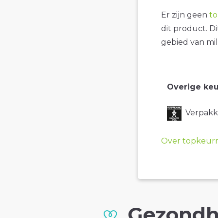
Er zijn geen
t
dit product. D
gebied van mil
Overige keu
Verpakki
Over topkeur
Gezondh