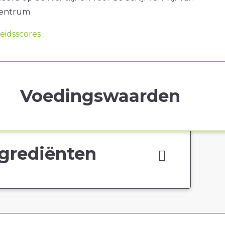
centrum
idsscores
Voedingswaarden
grediënten