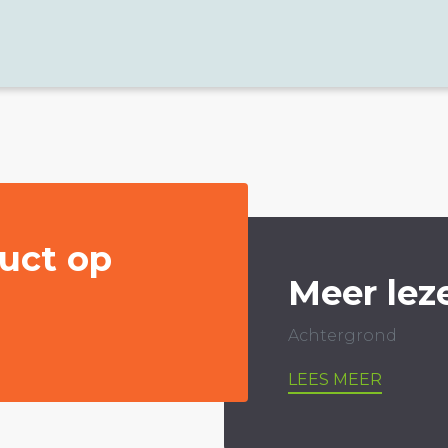
uct op
Meer lez
Achtergrond
LEES MEER