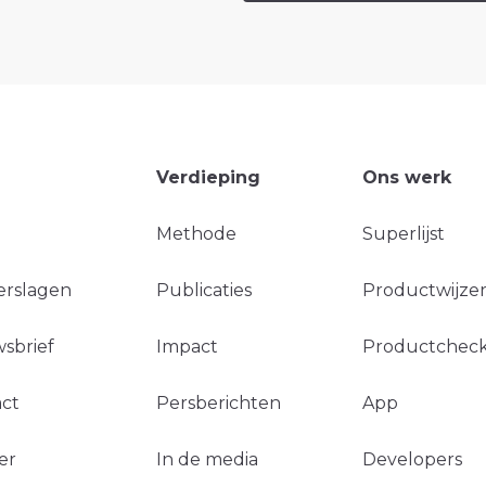
Verdieping
Ons werk
Methode
Superlijst
erslagen
Publicaties
Productwijzer
sbrief
Impact
Productchec
ct
Persberichten
App
er
In de media
Developers