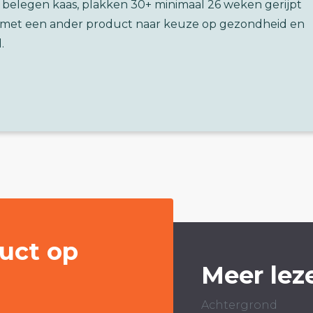
a belegen kaas, plakken 30+ minimaal 26 weken gerijpt
g) met een ander product naar keuze op gezondheid en
.
uct op
Meer lez
Achtergrond