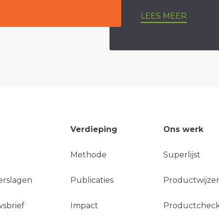
LEES MEER
Verdieping
Ons werk
Methode
Superlijst
erslagen
Publicaties
Productwijzer
sbrief
Impact
Productchec