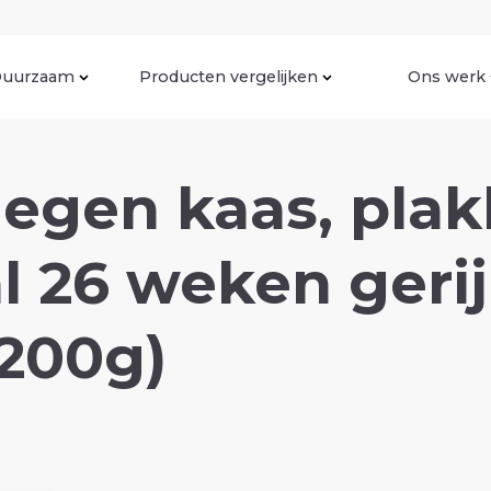
uurzaam
Producten vergelijken
Ons werk
legen kaas, pla
 26 weken gerij
 200g)