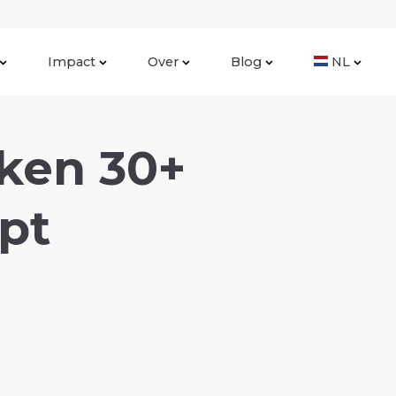
Impact
Over
Blog
NL
kken 30+
pt