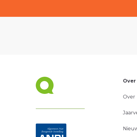
Over
Over
Jaarv
Nieuw