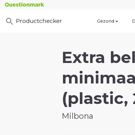
Productchecker
Gezond
D
Extra be
minimaal
(plastic,
Milbona