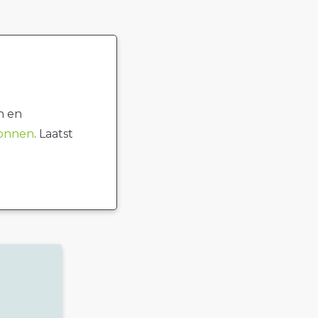
n en
ronnen
. Laatst