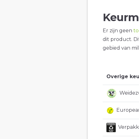
Keurm
Er zijn geen
t
dit product. D
gebied van mil
Overige keu
Weidezu
European
Verpakki