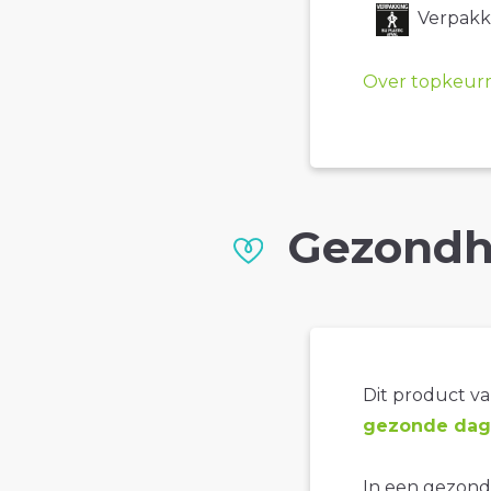
Verpakki
Over topkeur
Gezondh
Dit product val
gezonde dage
In een gezonde