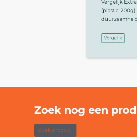
Vergelijk Extr
(plastic, 200
duurzaamheid
Vergelijk
Zoek nog een prod
Zoek product