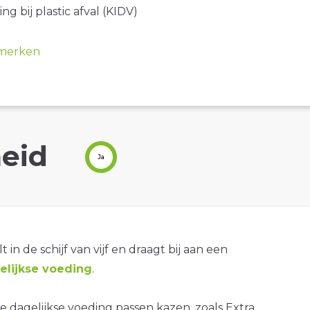
ng bij plastic afval (KIDV)
merken
eid
Ja
t in de schijf van vijf en draagt bij aan een
lijkse voeding
.
 dagelijkse voeding passen kazen, zoals Extra