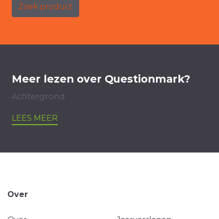
Zoek product
Meer lezen over Questionmark?
Achtergrond
LEES MEER
Over