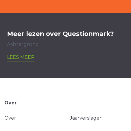
Meer lezen over Questionmark?
Achtergrond
LEES MEER
Over
Over
Jaarverslagen