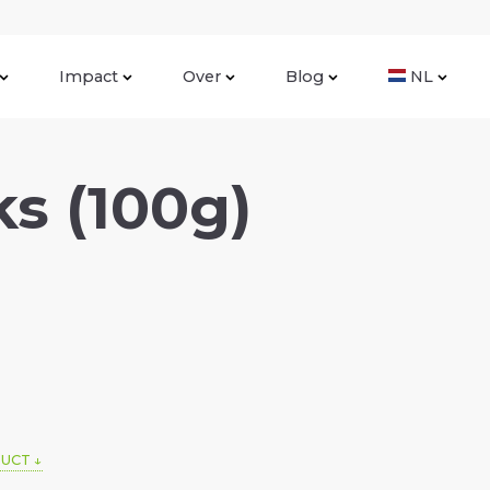
Impact
Over
Blog
NL
s (100g)
DUCT