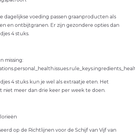
e dagelijkse voeding passen graanproducten als
n en ontbijtgranen. Er zijn gezondere opties dan
es 4 stuks.
n missing:
ations.personal_health.issues.rule_keys.ingredients_hea
s 4 stuks kun je wel als extraatje eten. Het
at niet meer dan drie keer per week te doen.
alorieën
erd op de Richtlijnen voor de Schijf van Vijf van