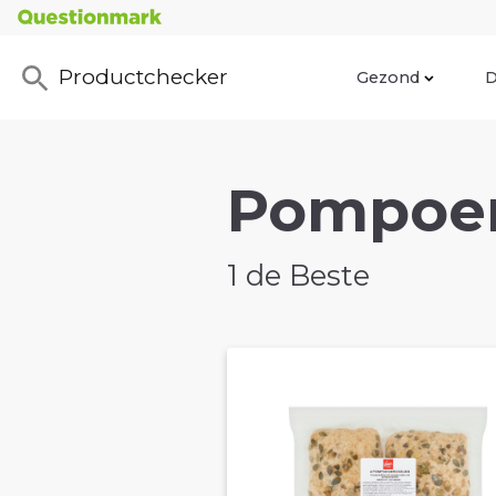
Productchecker
Gezond
D
Pompoen
1 de Beste