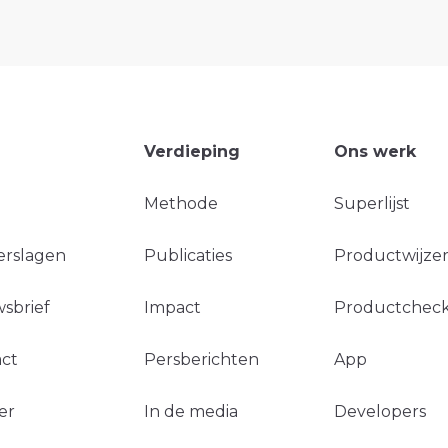
Verdieping
Ons werk
Methode
Superlijst
erslagen
Publicaties
Productwijzer
sbrief
Impact
Productchec
ct
Persberichten
App
er
In de media
Developers