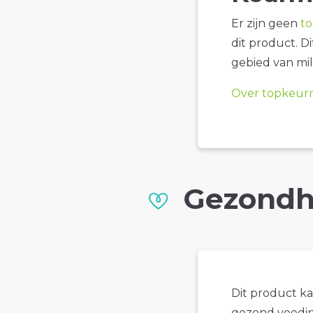
Er zijn geen
t
dit product. D
gebied van mil
Over topkeur
Gezondh
Dit product k
gezond voedin