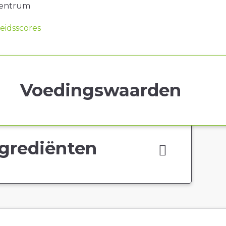
centrum
idsscores
Voedingswaarden
grediënten