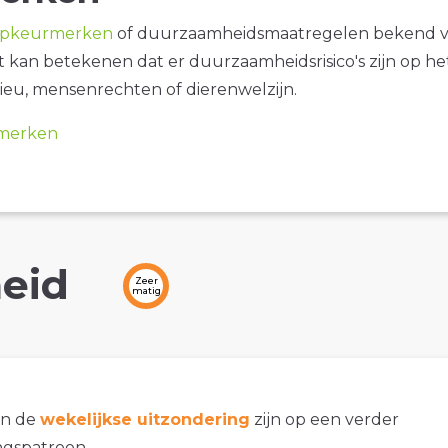
opkeurmerken
of duurzaamheidsmaatregelen bekend 
it kan betekenen dat er duurzaamheidsrisico's zijn op he
ieu, mensenrechten of dierenwelzijn.
merken
eid
Zeer
matig
an de
wekelijkse uitzondering
zijn op een verder
gspatroon.