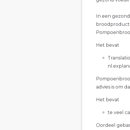
In een gezond
broodproducte
Pompoenbroodj
Het bevat
Translatio
nl.explan
Pompoenbroodje
advies is om d
Het bevat
te veel c
Oordeel gebase