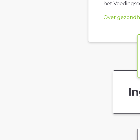
het Voedings
Over gezondhe
In