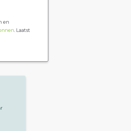
n en
ronnen
. Laatst
ar