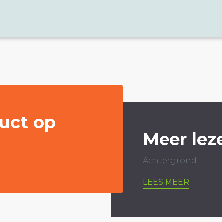
uct op
Meer lez
Achtergrond
LEES MEER