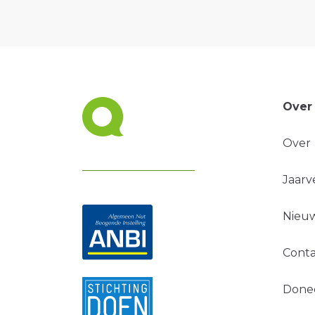
Over
Over
Jaarv
Nieuw
Conta
Done