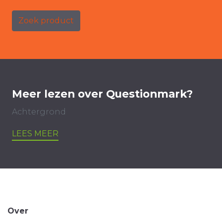
Zoek product
Meer lezen over Questionmark?
Achtergrond
LEES MEER
Over