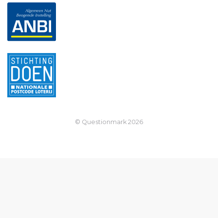
© Questionmark
2026