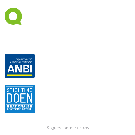
© Questionmark
2026