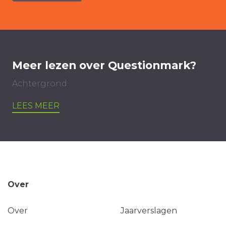
Meer lezen over Questionmark?
Achtergrond
LEES MEER
Over
Over
Jaarverslagen