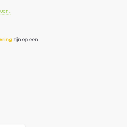
DUCT
ering
zijn op een