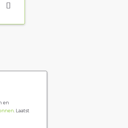
n en
ronnen
. Laatst