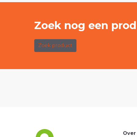
Zoek nog een prod
Zoek product
Over