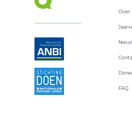
Over
Jaarv
Nieuw
Conta
Done
FAQ