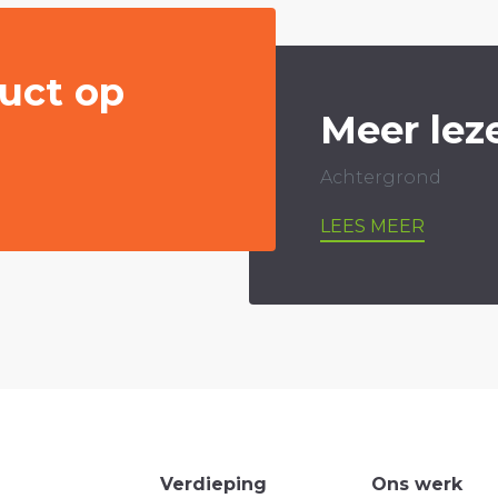
uct op
Meer lez
Achtergrond
LEES MEER
Verdieping
Ons werk