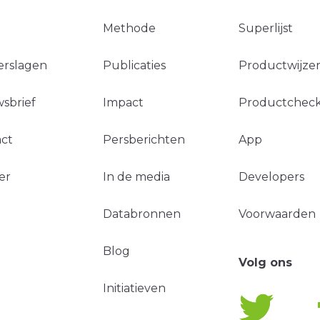
Methode
Superlijst
erslagen
Publicaties
Productwijzer
sbrief
Impact
Productchec
ct
Persberichten
App
er
In de media
Developers
Databronnen
Voorwaarden
Blog
Volg ons
Initiatieven