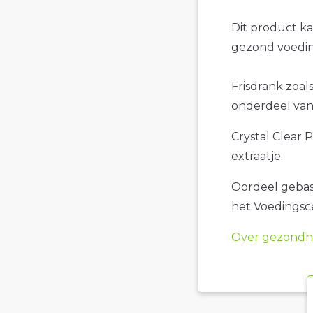
Dit product k
gezond voedin
Frisdrank zoals
onderdeel van 
Crystal Clear 
extraatje.
Oordeel gebase
het Voedings
Over gezondhe