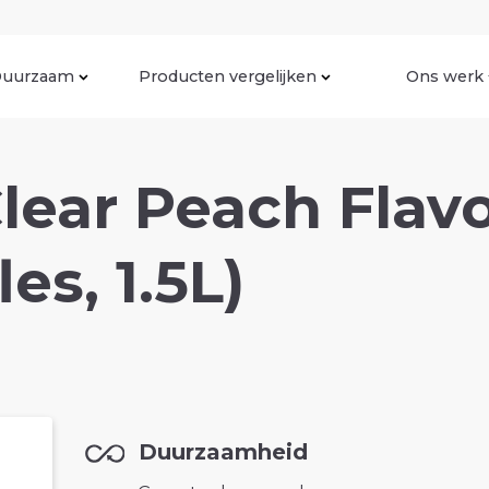
uurzaam
Producten vergelijken
Ons werk
Clear Peach Flav
les, 1.5L)
Duurzaamheid