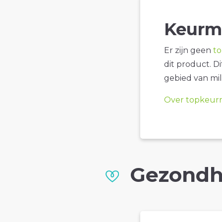
Keurm
Er zijn geen
t
dit product. D
gebied van mil
Over topkeur
Gezondh