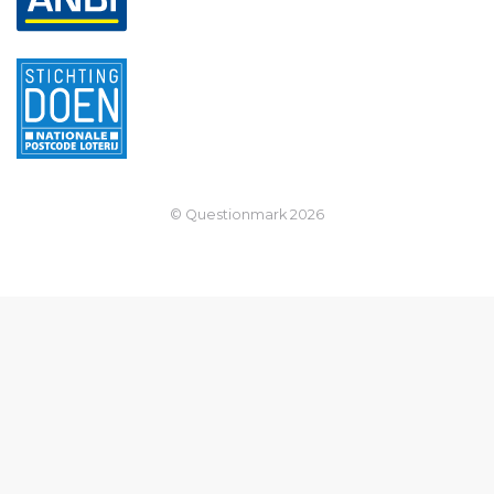
© Questionmark
2026