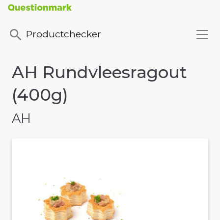
Productchecker
AH Rundvleesragout
(400g)
AH