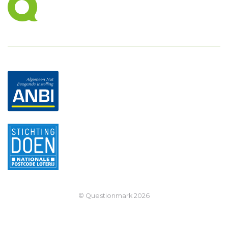
© Questionmark
2026