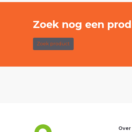
Zoek nog een prod
Zoek product
Over