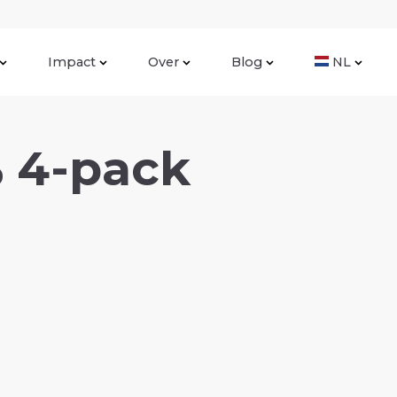
Impact
Over
Blog
NL
% 4-pack