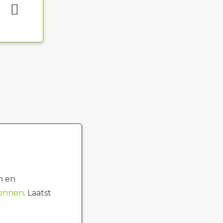
n en
ronnen
. Laatst