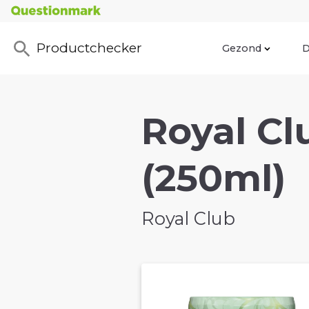
Productchecker
Gezond
D
Royal Cl
(250ml)
Royal Club