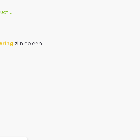
DUCT
ering
zijn op een