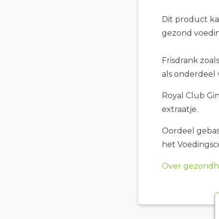
Dit product k
gezond voedin
Frisdrank zoal
als onderdeel 
Royal Club Gin
extraatje.
Oordeel gebase
het Voedings
Over gezondhe