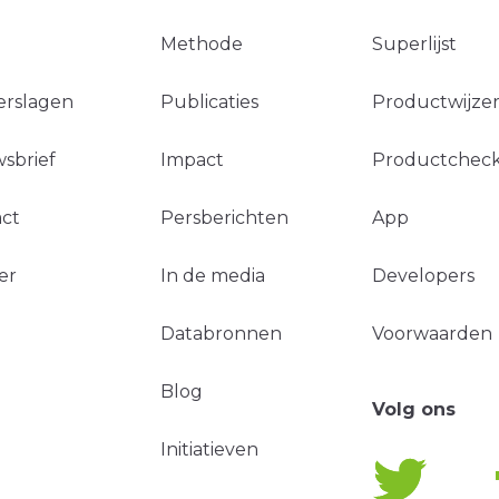
Methode
Superlijst
erslagen
Publicaties
Productwijzer
sbrief
Impact
Productchec
ct
Persberichten
App
er
In de media
Developers
Databronnen
Voorwaarden
Blog
Volg ons
Initiatieven