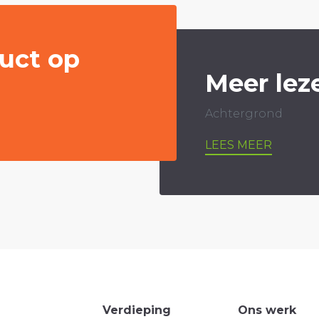
uct op
Meer lez
Achtergrond
LEES MEER
Verdieping
Ons werk