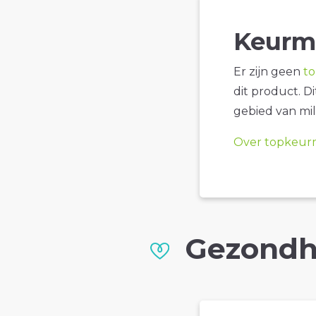
Keurm
Er zijn geen
t
dit product. D
gebied van mil
Over topkeur
Gezondh