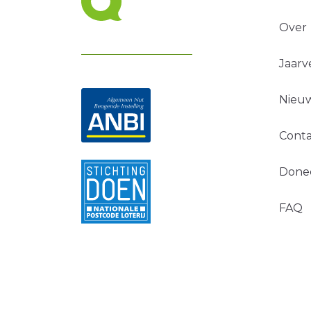
Over
Jaarv
Nieuw
Conta
Done
FAQ