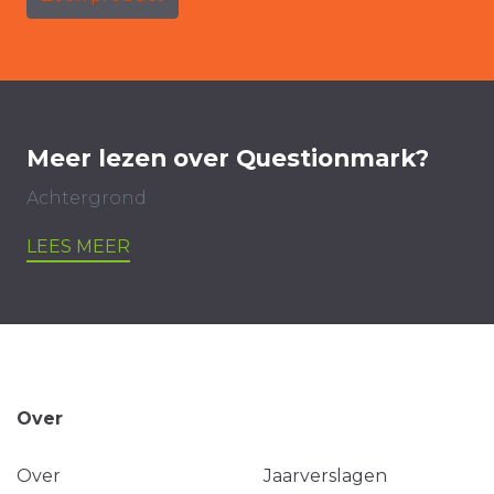
Meer lezen over Questionmark?
Achtergrond
LEES MEER
Over
Over
Jaarverslagen