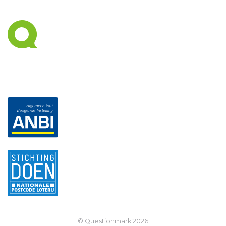
© Questionmark
2026