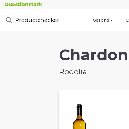
Productchecker
Gezond
D
Chardonn
Rodolia