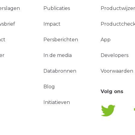
erslagen
Publicaties
Productwijzer
sbrief
Impact
Productchec
ct
Persberichten
App
er
In de media
Developers
Databronnen
Voorwaarden
Blog
Volg ons
Initiatieven