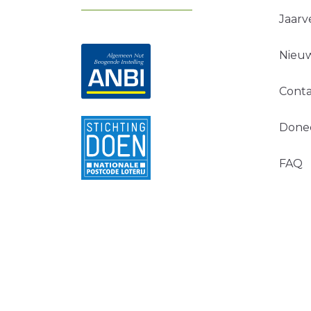
Jaarv
Nieuw
Conta
Done
FAQ