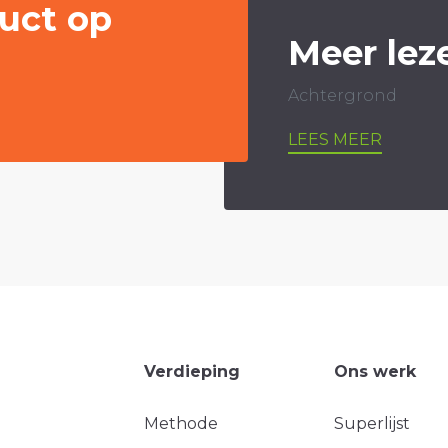
uct op
Meer lez
Achtergrond
LEES MEER
Verdieping
Ons werk
Methode
Superlijst