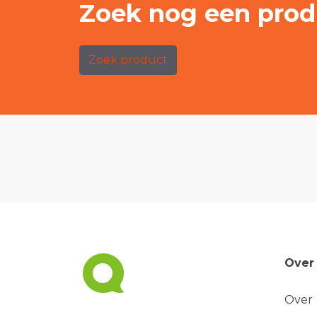
Zoek nog een prod
Zoek product
Over
Over