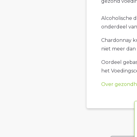
gezond voedin
Alcoholische d
onderdeel van 
Chardonnay kun
niet meer dan 
Oordeel gebase
het Voedings
Over gezondhe