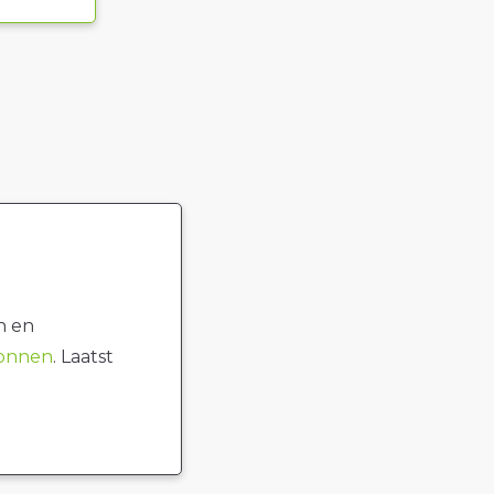
n en
ronnen
. Laatst