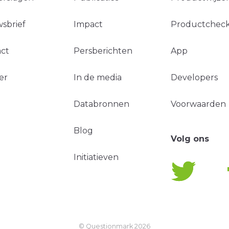
sbrief
Impact
Productchec
ct
Persberichten
App
er
In de media
Developers
Databronnen
Voorwaarden
Blog
Volg ons
Initiatieven
© Questionmark
2026