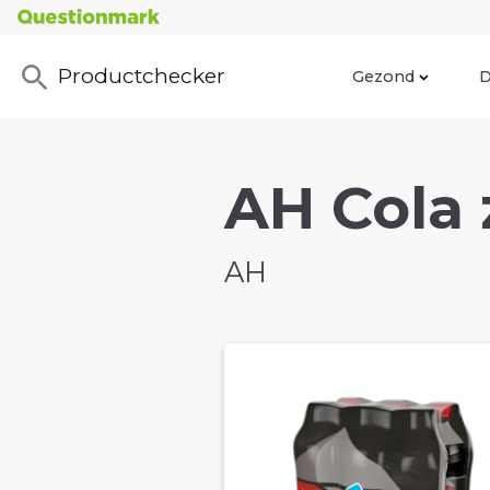
Productchecker
Gezond
D
AH Cola z
AH