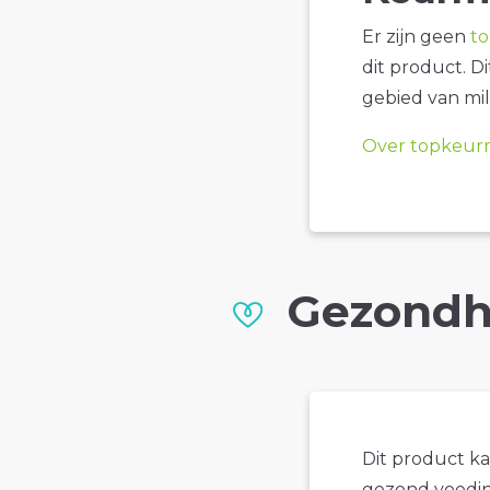
Er zijn geen
t
dit product. D
gebied van mil
Over topkeur
Gezondh
Dit product k
gezond voedin