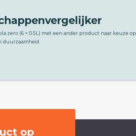
chappenvergelijker
ola zero (6 × 0.5L) met een ander product naar keuze op
n duurzaamheid.
uct op