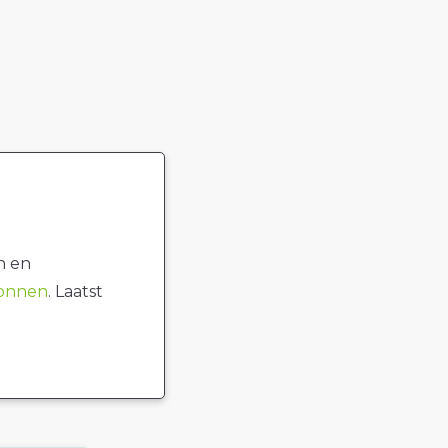
n en
ronnen
. Laatst