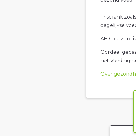
Frisdrank zoals
dagelijkse voe
AH Cola zero is
Oordeel gebase
het Voedings
Over gezondhe