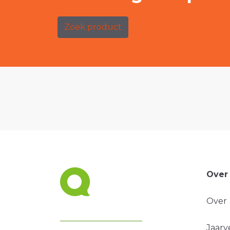
Zoek product
Over
Over
Jaarv