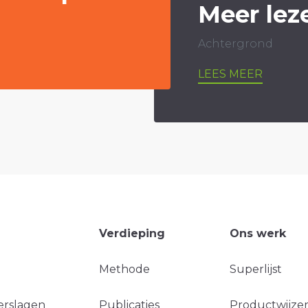
Meer lez
Achtergrond
LEES MEER
Verdieping
Ons werk
Methode
Superlijst
erslagen
Publicaties
Productwijzer