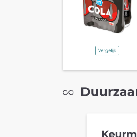
Vergelijk
Duurzaa
Keurm