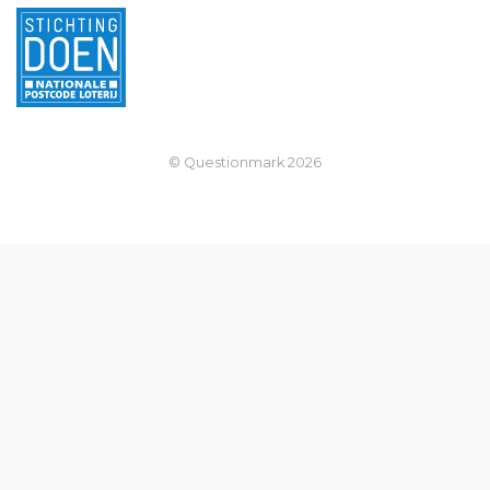
© Questionmark
2026