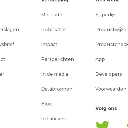
Methode
Superlijst
erslagen
Publicaties
Productwijzer
sbrief
Impact
Productchec
ct
Persberichten
App
er
In de media
Developers
Databronnen
Voorwaarden
Blog
Volg ons
Initiatieven