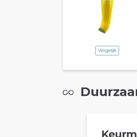
Vergelijk
Duurzaa
Keurm