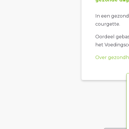
In een gezonde
courgette.
Oordeel gebase
het Voedings
Over gezondhe