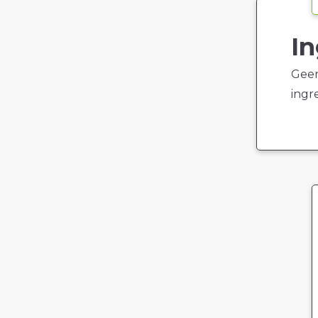
In
Geen
ingr