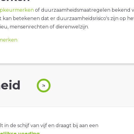
opkeurmerken
of duurzaamheidsmaatregelen bekend 
it kan betekenen dat er duurzaamheidsrisico's zijn op he
ieu, mensenrechten of dierenwelzijn.
merken
eid
Ja
t in de schijf van vijf en draagt bij aan een
lijkse voeding
.