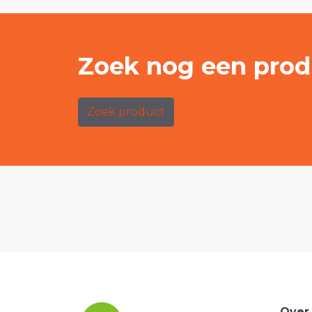
Zoek nog een prod
Zoek product
Over