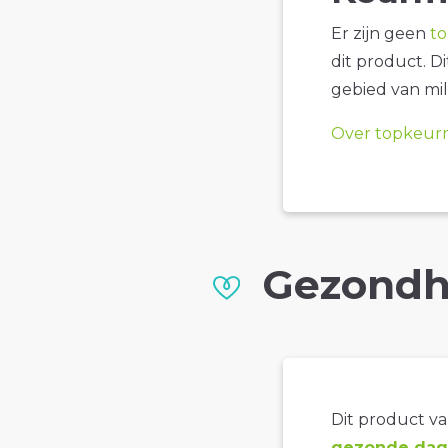
Er zijn geen
t
dit product. D
gebied van mil
Over topkeur
Gezondh
Dit product val
gezonde dage