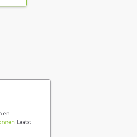
n en
ronnen
. Laatst