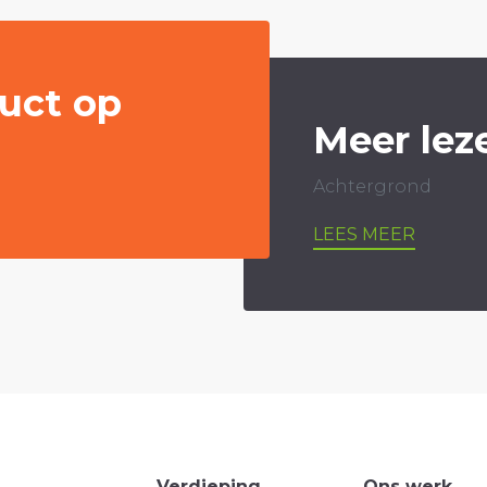
uct op
Meer lez
Achtergrond
LEES MEER
Verdieping
Ons werk