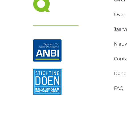
Over
Jaarv
Nieuw
Conta
Done
FAQ