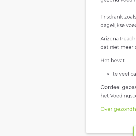
Frisdrank zoals
dagelijkse voe
Arizona Peach 
dat niet meer 
Het bevat
te veel c
Oordeel gebase
het Voedings
Over gezondhe