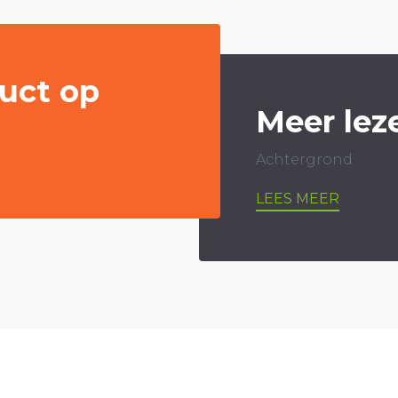
uct op
Meer lez
Achtergrond
LEES MEER