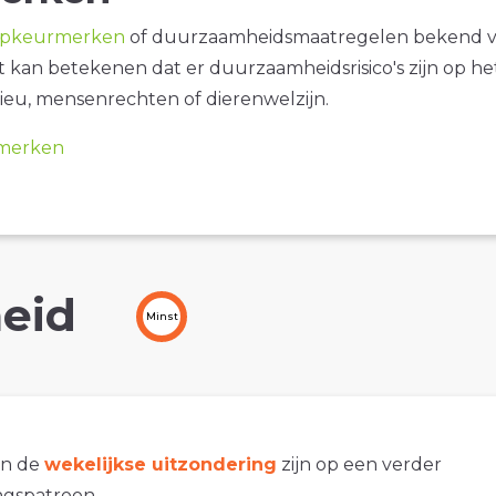
opkeurmerken
of duurzaamheidsmaatregelen bekend 
it kan betekenen dat er duurzaamheidsrisico's zijn op he
ieu, mensenrechten of dierenwelzijn.
merken
eid
Minst
an de
wekelijkse uitzondering
zijn op een verder
gspatroon.