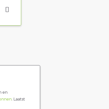
n en
ronnen
. Laatst