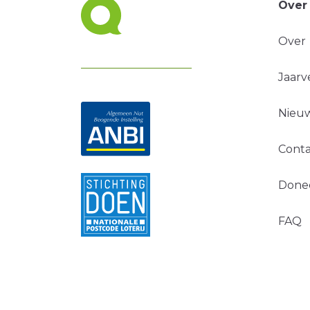
Over
Over
Jaarv
Nieuw
Conta
Done
FAQ