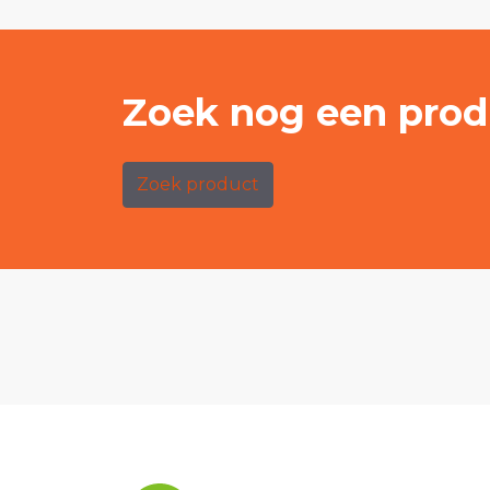
Zoek nog een prod
Zoek product