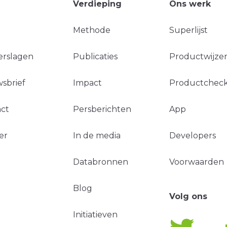
Verdieping
Ons werk
Methode
Superlijst
erslagen
Publicaties
Productwijzer
sbrief
Impact
Productchec
ct
Persberichten
App
er
In de media
Developers
Databronnen
Voorwaarden
Blog
Volg ons
Initiatieven