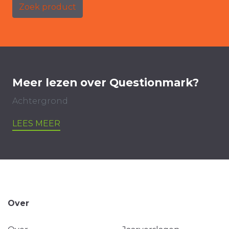
Zoek product
Meer lezen over Questionmark?
Achtergrond
LEES MEER
Over