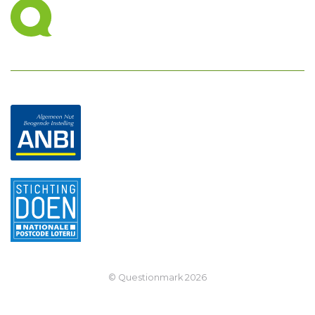
© Questionmark
2026