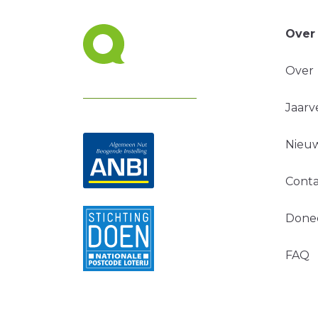
Over
Over
Jaarv
Nieuw
Conta
Done
FAQ