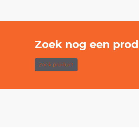
Zoek nog een prod
Zoek product