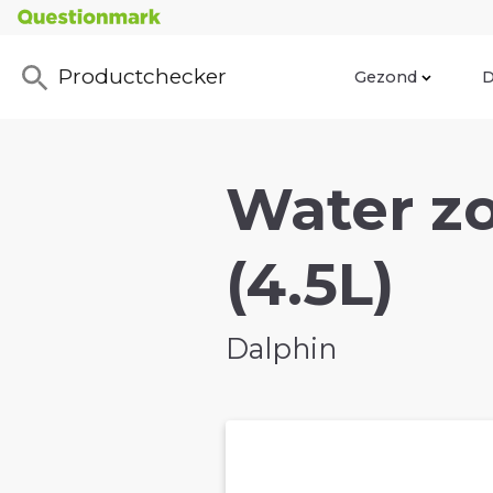
Productchecker
Gezond
D
Water z
(4.5L)
Dalphin