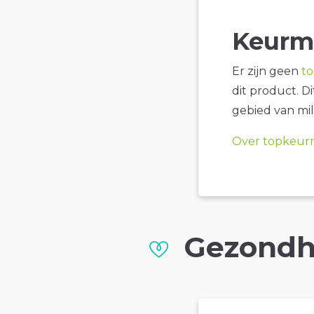
Keurm
Er zijn geen
t
dit product. D
gebied van mil
Over topkeur
Gezondh