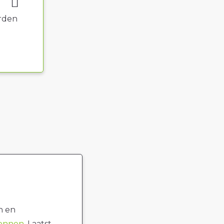
rden
n en
ronnen
. Laatst