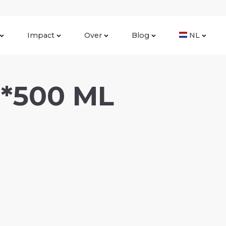
Impact
Over
Blog
NL
9*500 ML