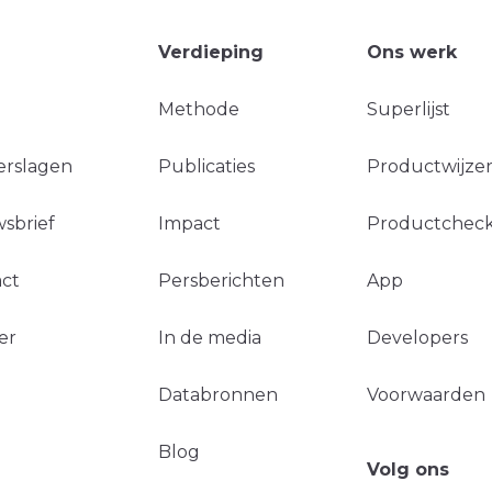
Verdieping
Ons werk
Methode
Superlijst
erslagen
Publicaties
Productwijzer
sbrief
Impact
Productchec
ct
Persberichten
App
er
In de media
Developers
Databronnen
Voorwaarden
Blog
Volg ons