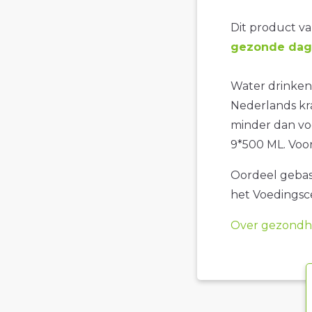
Dit product val
gezonde dage
Water drinken 
Nederlands kra
minder dan vo
9*500 ML. Voor
Oordeel gebase
het Voedings
Over gezondhe