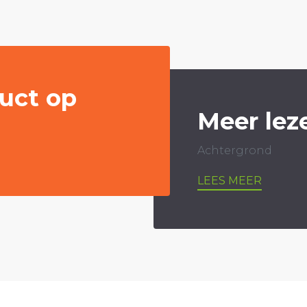
uct op
Meer lez
Achtergrond
LEES MEER