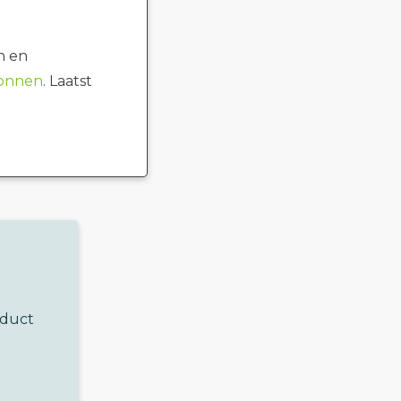
n en
ronnen
. Laatst
oduct