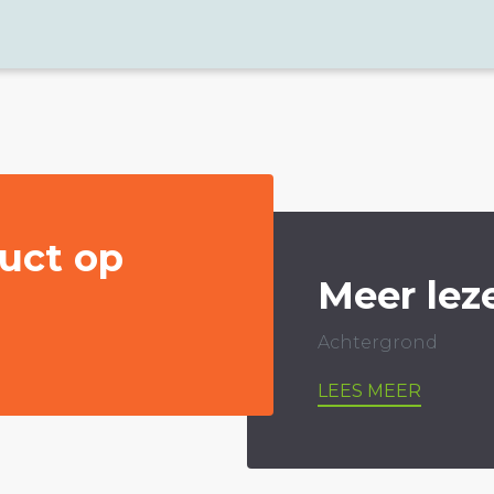
uct op
Meer lez
Achtergrond
LEES MEER