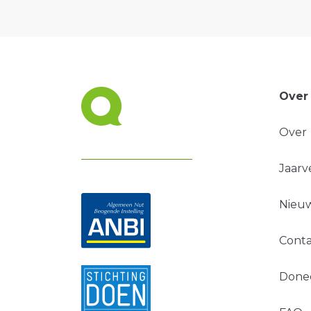
Over
Over
Jaarv
Nieuw
Conta
Done