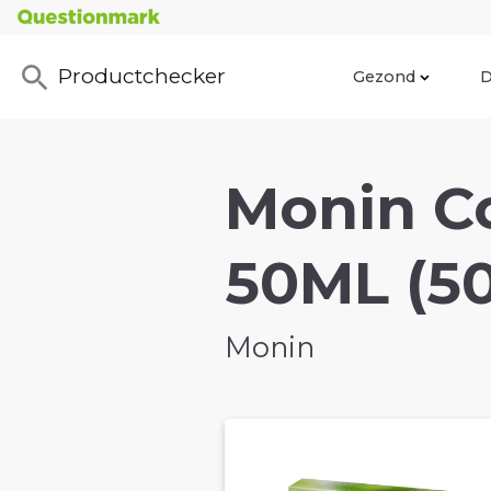
Productchecker
Gezond
D
Monin Co
50ML (5
Monin