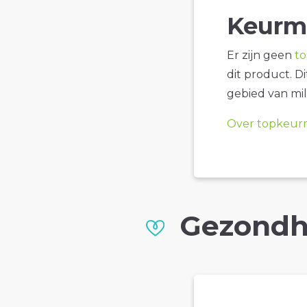
Keurm
Er zijn geen
t
dit product. D
gebied van mil
Over topkeur
Gezondh