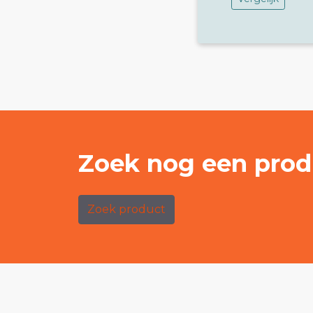
Zoek nog een prod
Zoek product