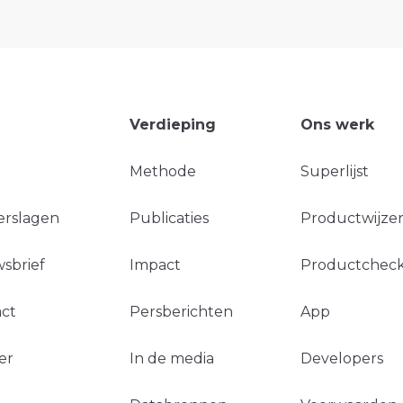
Verdieping
Ons werk
Methode
Superlijst
erslagen
Publicaties
Productwijzer
sbrief
Impact
Productchec
ct
Persberichten
App
er
In de media
Developers