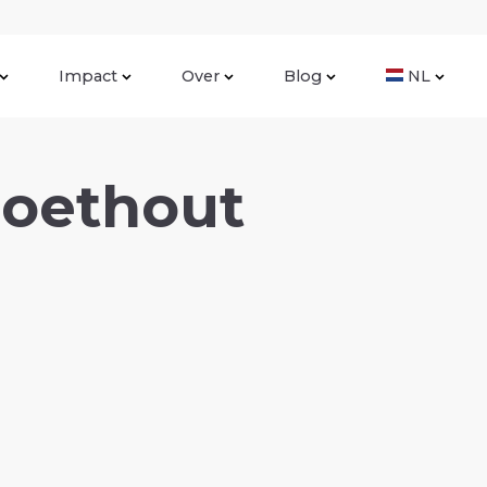
Impact
Over
Blog
NL
Zoethout