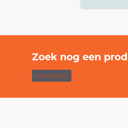
Zoek nog een prod
Zoek product