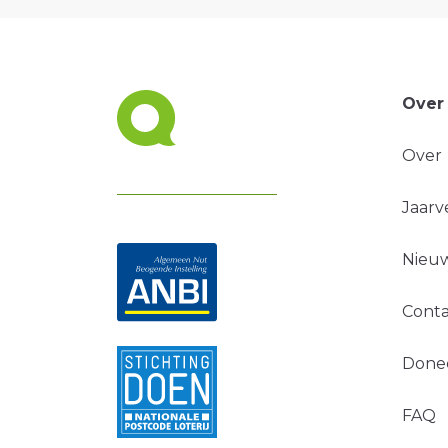
Over
Over
Jaarv
Nieuw
Conta
Done
FAQ