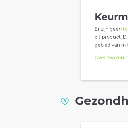
Keurm
Er zijn geen
t
dit product. D
gebied van mil
Over topkeur
Gezondh