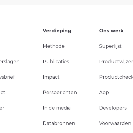
Verdieping
Ons werk
Methode
Superlijst
erslagen
Publicaties
Productwijzer
sbrief
Impact
Productchec
ct
Persberichten
App
er
In de media
Developers
Databronnen
Voorwaarden