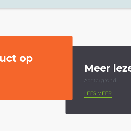
uct op
Meer lez
Achtergrond
LEES MEER