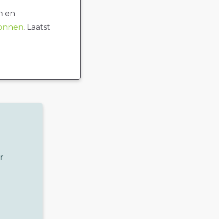
n en
ronnen
. Laatst
r