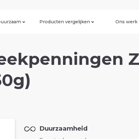
uurzaam
Producten vergelijken
Ons werk
teekpenningen 
50g)
Duurzaamheid