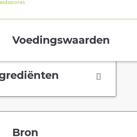
idsscores
Voedingswaarden
grediënten
Bron