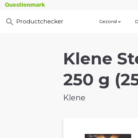
Productchecker
Gezond
D
Klene S
250 g (2
Klene