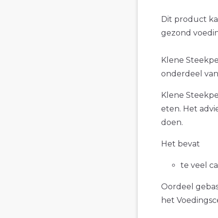
Dit product k
gezond voedin
Klene Steekpen
onderdeel van 
Klene Steekpe
eten. Het advi
doen.
Het bevat
te veel c
Oordeel gebase
het Voedings