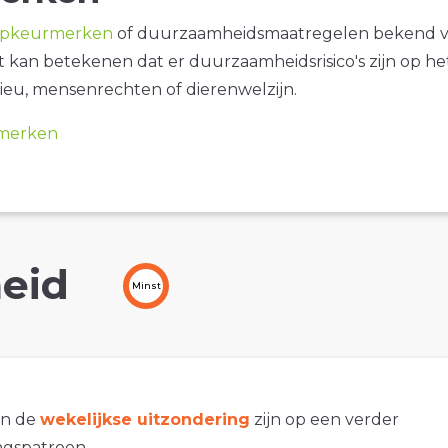
opkeurmerken
of duurzaamheidsmaatregelen bekend 
it kan betekenen dat er duurzaamheidsrisico's zijn op he
ieu, mensenrechten of dierenwelzijn.
merken
eid
Minst
an de
wekelijkse uitzondering
zijn op een verder
gspatroon.