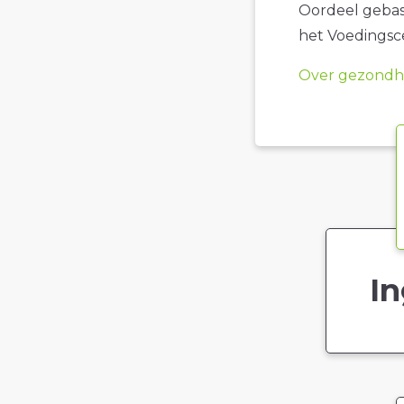
Oordeel gebase
het Voedings
Over gezondhe
In