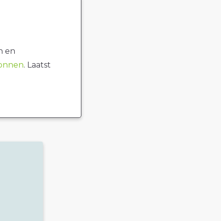
n en
ronnen
. Laatst