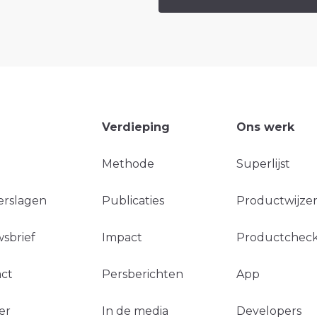
Verdieping
Ons werk
Methode
Superlijst
erslagen
Publicaties
Productwijzer
sbrief
Impact
Productchec
ct
Persberichten
App
er
In de media
Developers