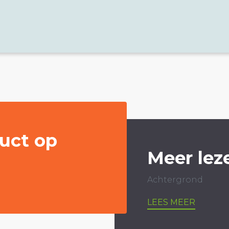
uct op
Meer lez
Achtergrond
LEES MEER