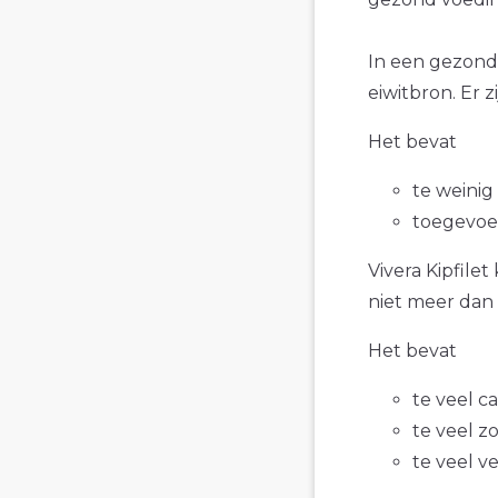
In een gezonde
eiwitbron. Er z
Het bevat
te weinig
toegevoe
Vivera Kipfilet
niet meer dan 
Het bevat
te veel c
te veel z
te veel v