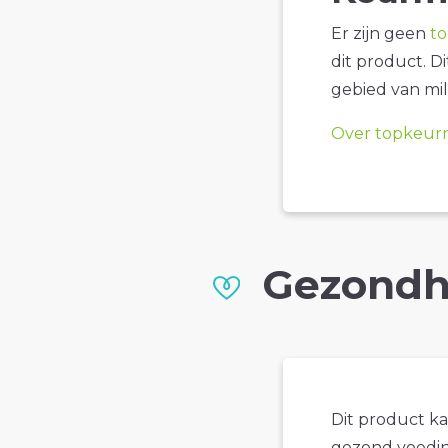
Er zijn geen
t
dit product. D
gebied van mil
Over topkeur
Gezondh
Dit product k
gezond voedin