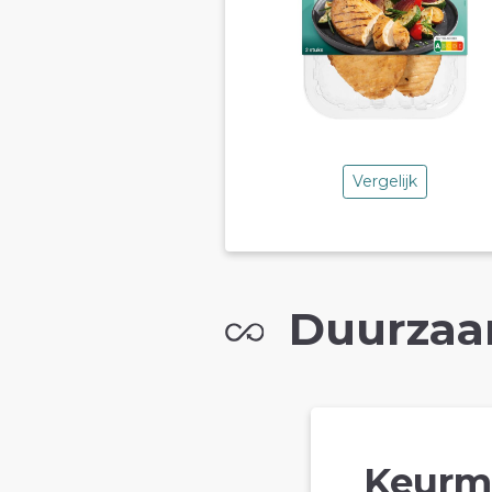
Vergelijk
Duurzaa
Keurm