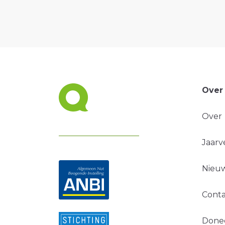
Over
Over
Jaarv
Nieuw
Conta
Done