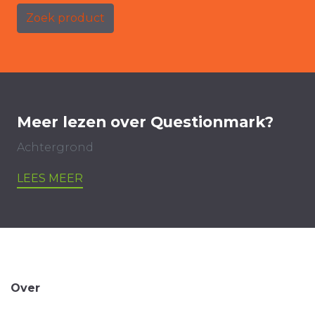
Zoek product
Meer lezen over Questionmark?
Achtergrond
LEES MEER
Over