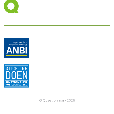
© Questionmark
2026