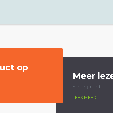
uct op
Meer lez
Achtergrond
LEES MEER