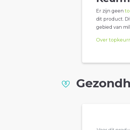
Er zijn geen
t
dit product. D
gebied van mil
Over topkeur
Gezondh
Voor dit prod