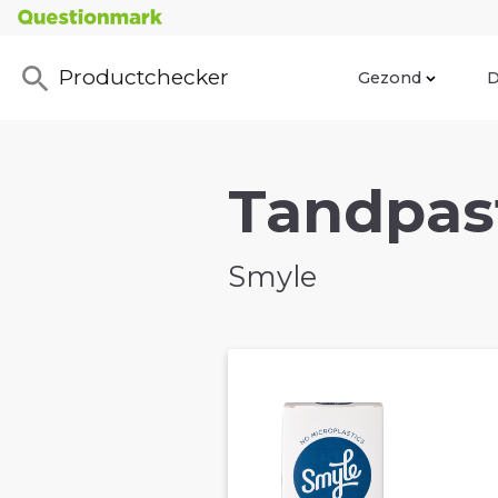
Productchecker
Gezond
D
Tandpast
Smyle