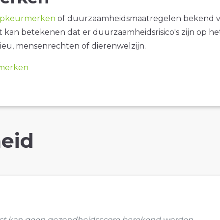
opkeurmerken
of duurzaamheidsmaatregelen bekend 
it kan betekenen dat er duurzaamheidsrisico's zijn op he
ieu, mensenrechten of dierenwelzijn.
merken
eid
uct kan geen gezondheidsscore berekend worden.