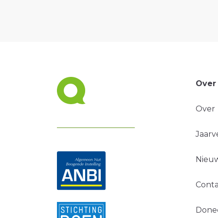
Over
Over
Jaarv
Nieuw
Conta
Done