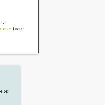
n en
ronnen
. Laatst
ze op