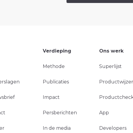
Verdieping
Ons werk
Methode
Superlijst
erslagen
Publicaties
Productwijzer
sbrief
Impact
Productchec
ct
Persberichten
App
er
In de media
Developers