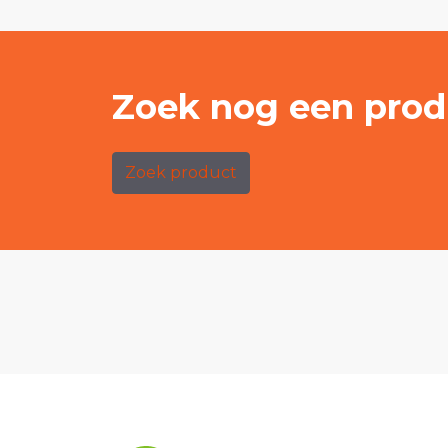
Zoek nog een prod
Zoek product