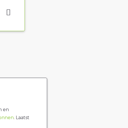
n en
ronnen
. Laatst