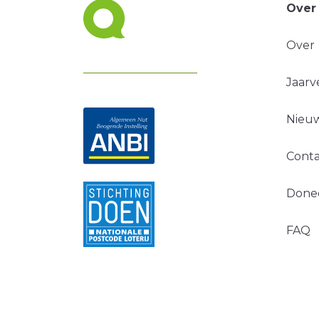
Over
Over
Jaarv
Nieuw
Conta
Done
FAQ