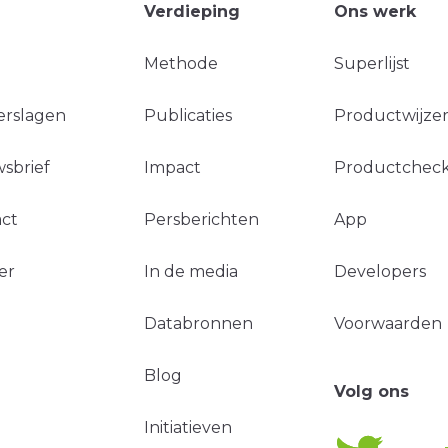
Verdieping
Ons werk
Methode
Superlijst
erslagen
Publicaties
Productwijzer
sbrief
Impact
Productchec
ct
Persberichten
App
er
In de media
Developers
Databronnen
Voorwaarden
Blog
Volg ons
Initiatieven