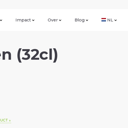
Impact
Over
Blog
NL
 (32cl)
DUCT