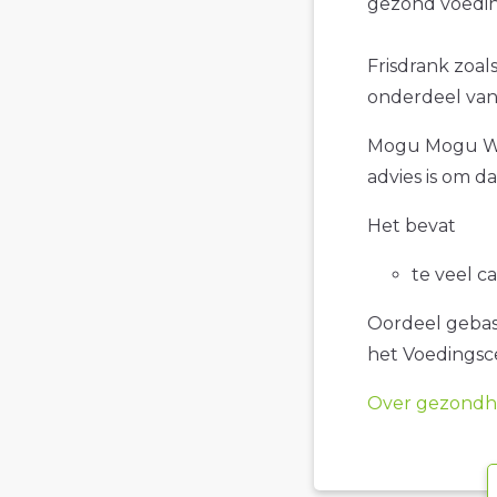
gezond voedin
Frisdrank zoal
onderdeel van 
Mogu Mogu Wat
advies is om d
Het bevat
te veel c
Oordeel gebase
het Voedings
Over gezondhe