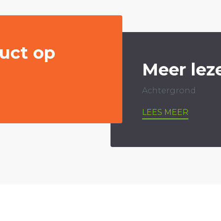
uct op
Meer lez
Achtergrond
LEES MEER