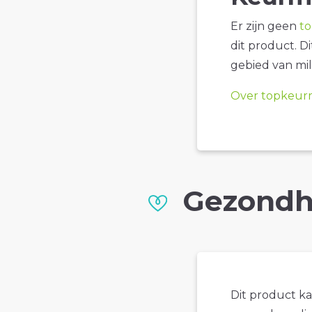
Er zijn geen
t
dit product. D
gebied van mil
Over topkeur
Gezondh
Dit product k