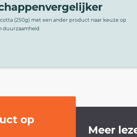
chappenvergelijker
Ricotta (250g) met een ander product naar keuze op
n duurzaamheid.
uct op
Meer lez