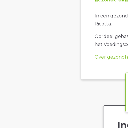
In een gezonde
Ricotta.
Oordeel gebase
het Voedings
Over gezondhe
In