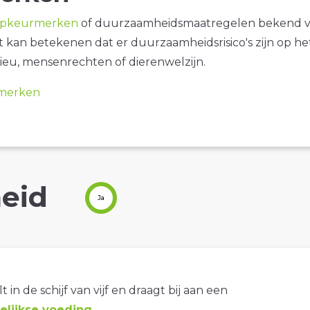
opkeurmerken
of duurzaamheidsmaatregelen bekend 
it kan betekenen dat er duurzaamheidsrisico's zijn op he
ieu, mensenrechten of dierenwelzijn.
merken
eid
Ja
t in de schijf van vijf en draagt bij aan een
lijkse voeding
.