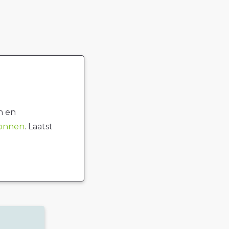
n en
ronnen
. Laatst