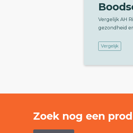
Boods
Vergelijk AH 
gezondheid e
Vergelijk
Zoek nog een prod