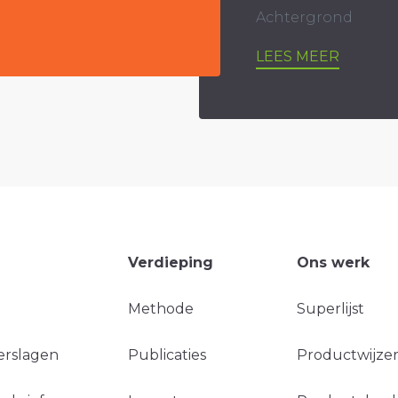
Achtergrond
LEES MEER
Verdieping
Ons werk
Methode
Superlijst
erslagen
Publicaties
Productwijzer