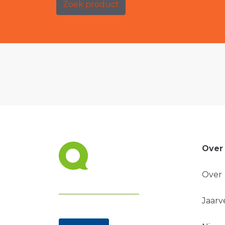
Zoek product
Over
Over
Jaarv