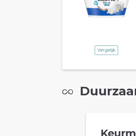
Vergelijk
Duurzaa
Keurm