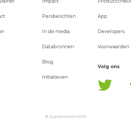
sbrief
Impact
Productchec
ct
Persberichten
App
er
In de media
Developers
Databronnen
Voorwaarden
Blog
Volg ons
Initiatieven
© Questionmark
2026