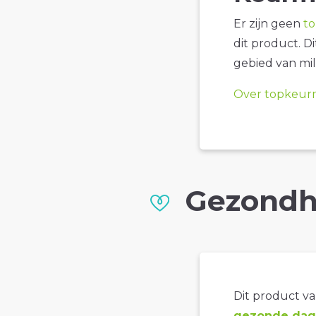
Er zijn geen
t
dit product. D
gebied van mil
Over topkeur
Gezondh
Dit product val
gezonde dage