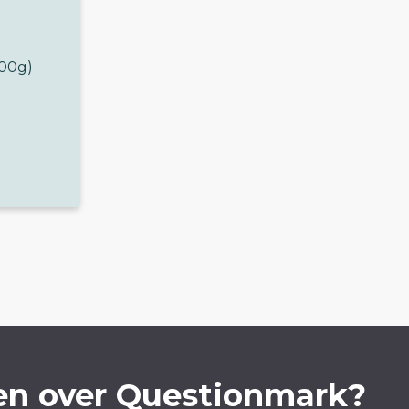
100g)
en over Questionmark?