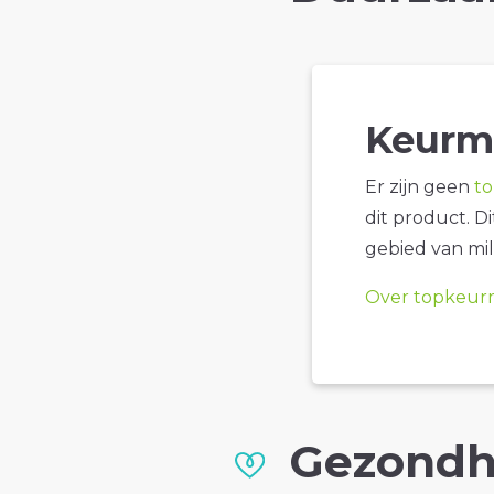
Keurm
Er zijn geen
t
dit product. D
gebied van mil
Over topkeur
Gezondh