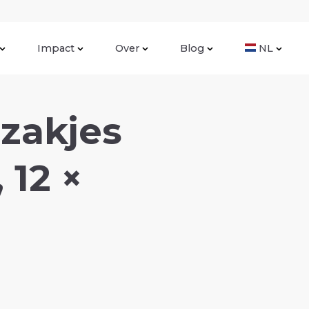
Impact
Over
Blog
NL
dzakjes
 12 ×