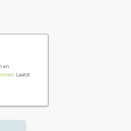
n en
ronnen
. Laatst