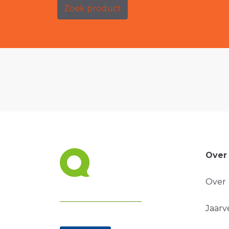
Zoek product
Over
Over
Jaarv