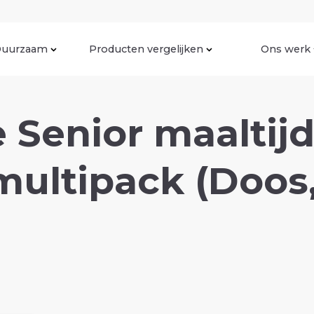
uurzaam
Producten vergelijken
Ons werk
 Senior maaltij
 multipack (Doos,