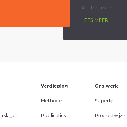
Achtergrond
LEES MEER
Verdieping
Ons werk
Methode
Superlijst
erslagen
Publicaties
Productwijzer