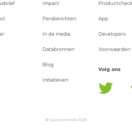
sbrief
Impact
Productchec
ct
Persberichten
App
er
In de media
Developers
Databronnen
Voorwaarden
Blog
Volg ons
Initiatieven
© Questionmark
2026