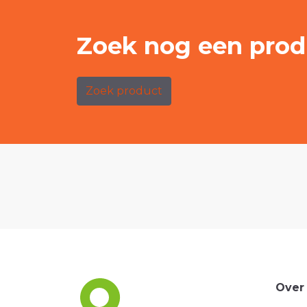
Zoek nog een prod
Zoek product
Over