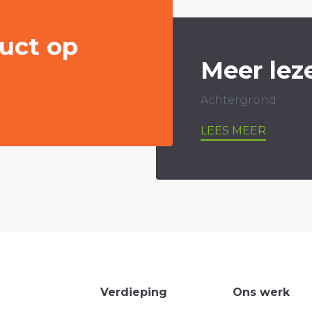
uct op
Meer lez
Achtergrond
LEES MEER
Verdieping
Ons werk