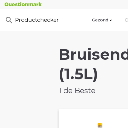
Productchecker
Gezond
D
Bruisend
(1.5L)
1 de Beste