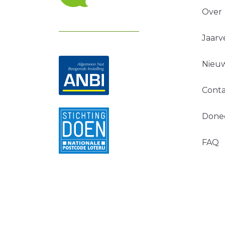
Over
Jaarv
Nieuw
Conta
Done
FAQ