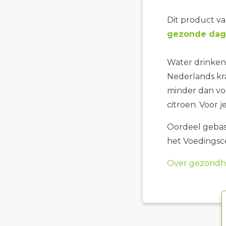
Dit product val
gezonde dage
Water drinken 
Nederlands kra
minder dan vo
citroen. Voor j
Oordeel gebase
het Voedings
Over gezondhe