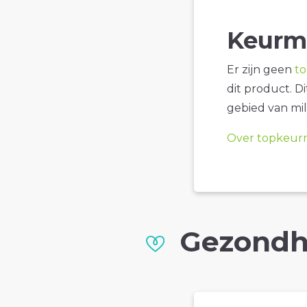
Keurm
Er zijn geen
t
dit product. D
gebied van mil
Over topkeur
Gezondh