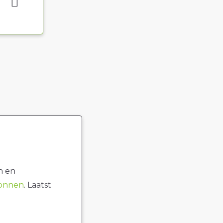
n en
ronnen
. Laatst