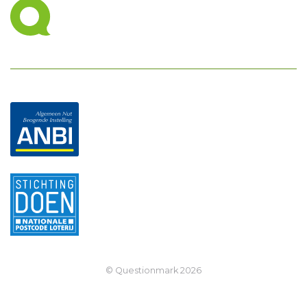
© Questionmark
2026