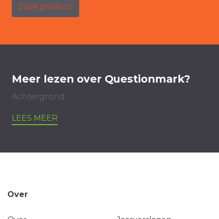
Zoek product
Meer lezen over Questionmark?
Achtergrond
LEES MEER
Over