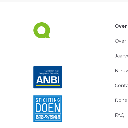
Over
Over
Jaarv
Nieuw
Conta
Done
FAQ