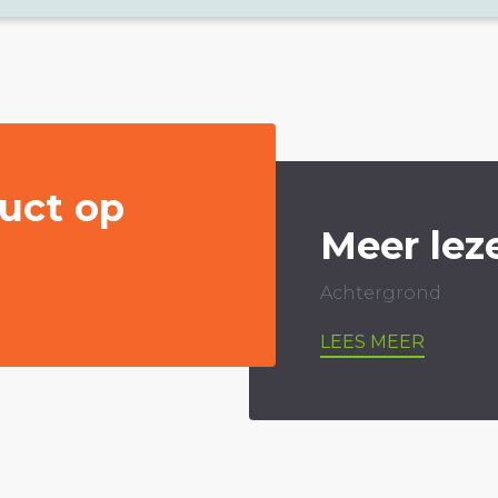
uct op
Meer lez
Achtergrond
LEES MEER