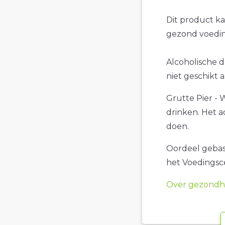
Dit product k
gezond voedin
Alcoholische d
niet geschikt 
Grutte Pier - W
drinken. Het a
doen.
Oordeel gebase
het Voedings
Over gezondhe