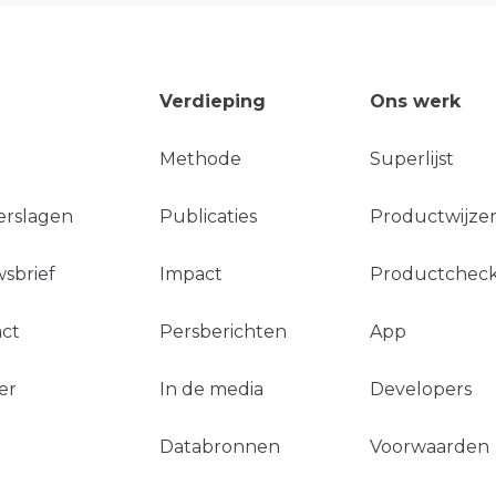
Verdieping
Ons werk
Methode
Superlijst
erslagen
Publicaties
Productwijzer
sbrief
Impact
Productchec
ct
Persberichten
App
er
In de media
Developers
Databronnen
Voorwaarden