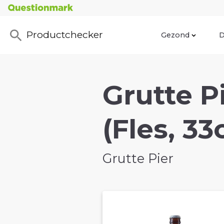
Productchecker
Gezond
D
Grutte P
(Fles, 33c
Grutte Pier