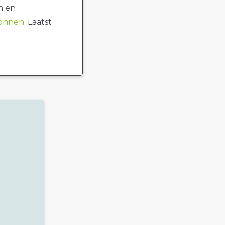
n en
ronnen
. Laatst