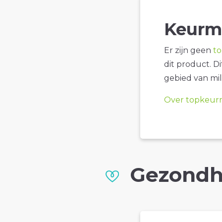
Keurm
Er zijn geen
t
dit product. D
gebied van mil
Over topkeur
Gezondh