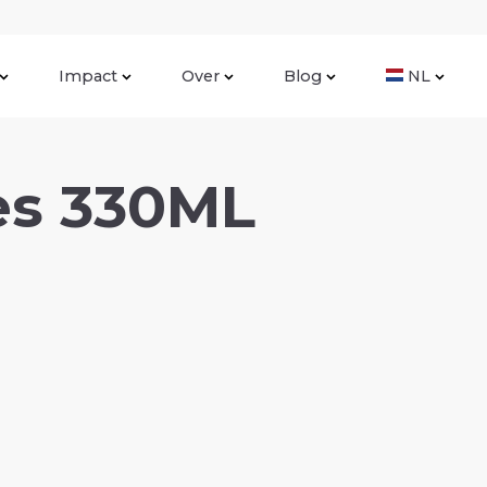
Impact
Over
Blog
NL
les 330ML