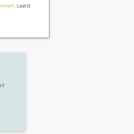
ronnen
. Laatst
ct