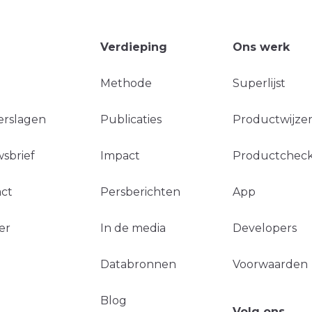
Verdieping
Ons werk
Methode
Superlijst
erslagen
Publicaties
Productwijzer
sbrief
Impact
Productchec
ct
Persberichten
App
er
In de media
Developers
Databronnen
Voorwaarden
Blog
Volg ons