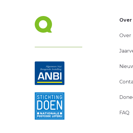
Over
Over
Jaarv
Nieuw
Conta
Done
FAQ