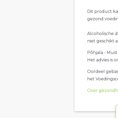
Dit product k
gezond voedin
Alcoholische d
niet geschikt 
Põhjala - Must
Het advies is 
Oordeel gebase
het Voedings
Over gezondhe