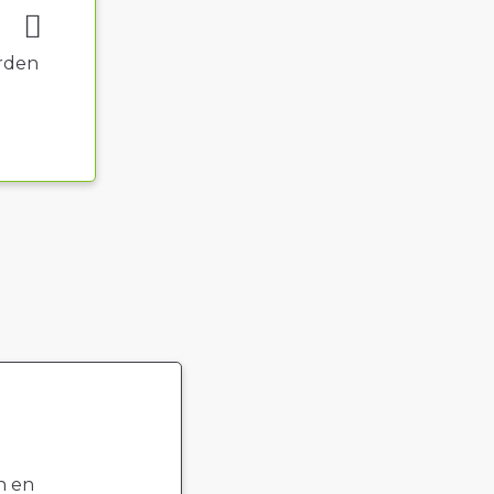
rden
n en