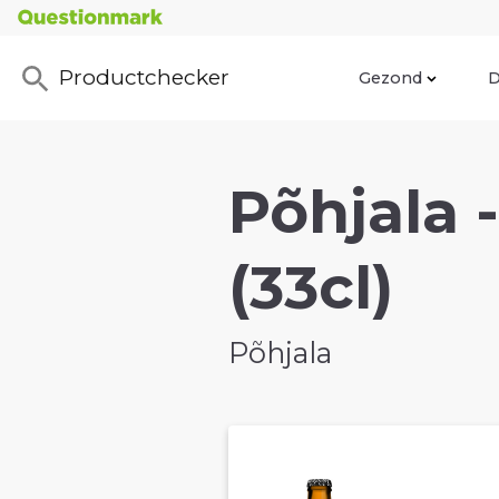
Productchecker
Gezond
D
Põhjala 
(33cl)
Põhjala