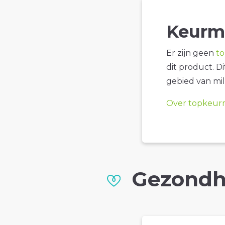
Keurm
Er zijn geen
t
dit product. D
gebied van mil
Over topkeur
Gezondh