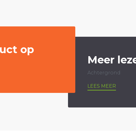
uct op
Meer lez
Achtergrond
LEES MEER