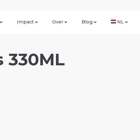
Impact
Over
Blog
NL
es 330ML