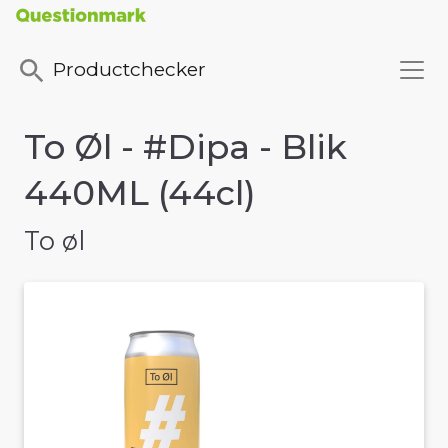
Productchecker
To Øl - #Dipa - Blik
440ML (44cl)
To øl