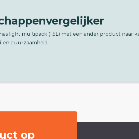
chappenvergelijker
inas light multipack (1.5L) met een ander product naar 
d en duurzaamheid.
uct op