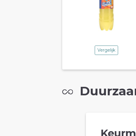
Vergelijk
Duurzaa
Keurm