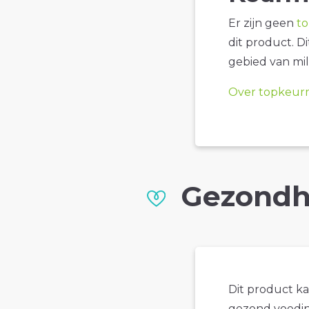
Er zijn geen
t
dit product. D
gebied van mil
Over topkeur
Gezondh
Dit product k
gezond voedin