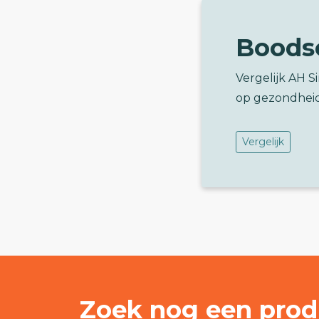
Boods
Vergelijk AH S
op gezondhei
Vergelijk
Zoek nog een prod