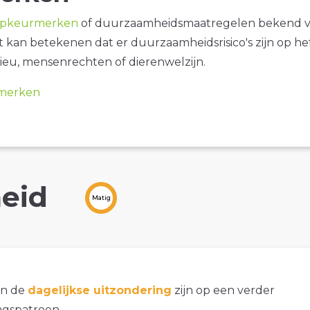
opkeurmerken
of duurzaamheidsmaatregelen bekend 
it kan betekenen dat er duurzaamheidsrisico's zijn op he
ieu, mensenrechten of dierenwelzijn.
merken
eid
Matig
an de
dagelijkse uitzondering
zijn op een verder
gspatroon.