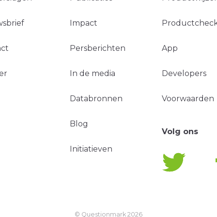
sbrief
Impact
Productchec
ct
Persberichten
App
er
In de media
Developers
Databronnen
Voorwaarden
Blog
Volg ons
Initiatieven
© Questionmark
2026