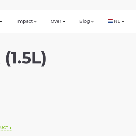
Impact
Over
Blog
NL
(1.5L)
DUCT