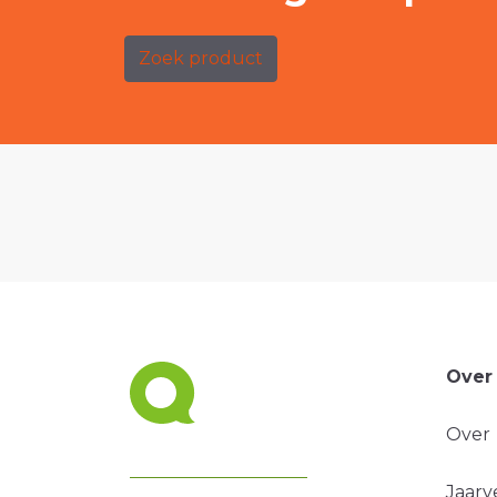
Zoek product
Over
Over
Jaarv