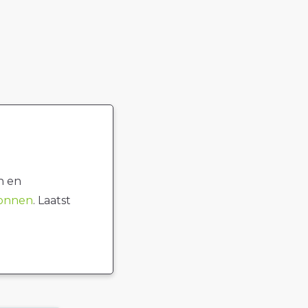
n en
ronnen
. Laatst