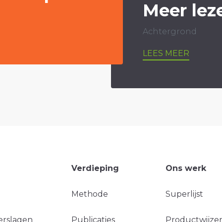
Meer lez
Achtergrond
LEES MEER
Verdieping
Ons werk
Methode
Superlijst
erslagen
Publicaties
Productwijzer