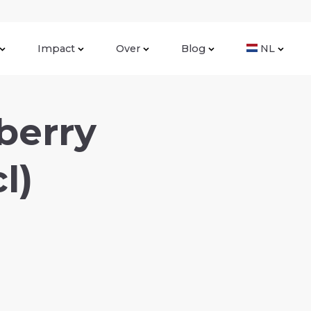
Impact
Over
Blog
NL
berry
l)