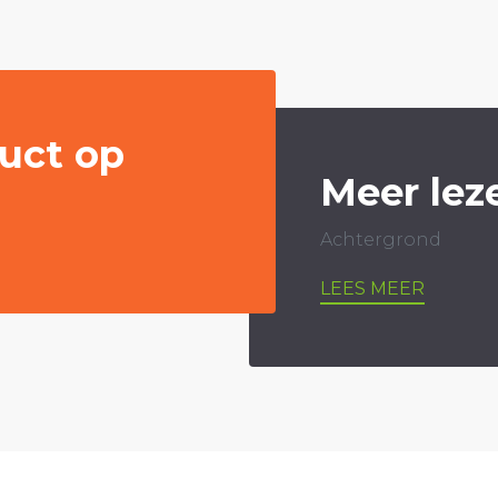
uct op
Meer lez
Achtergrond
LEES MEER