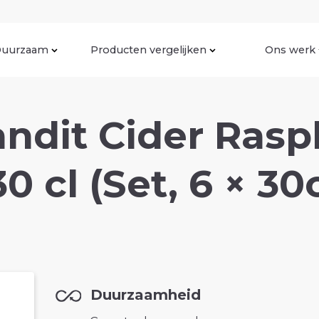
uurzaam
Producten vergelijken
Ons werk
ndit Cider Rasp
30 cl (Set, 6 × 30c
Duurzaamheid