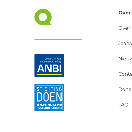
Over
Over
Jaarv
Nieuw
Conta
Done
FAQ