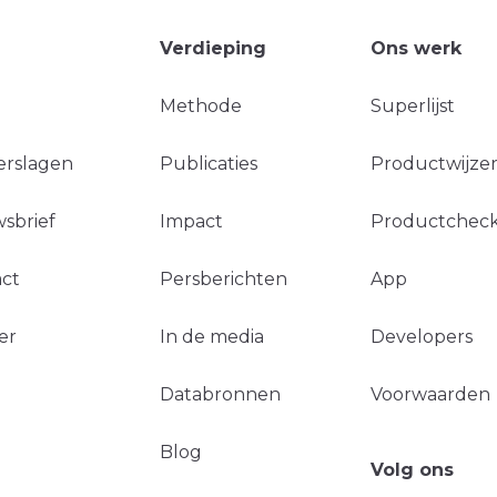
Verdieping
Ons werk
Methode
Superlijst
erslagen
Publicaties
Productwijzer
sbrief
Impact
Productchec
ct
Persberichten
App
er
In de media
Developers
Databronnen
Voorwaarden
Blog
Volg ons