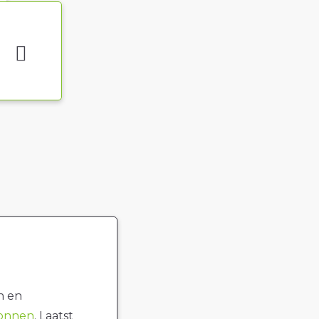
n en
ronnen
. Laatst