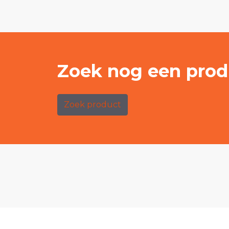
Zoek nog een prod
Zoek product