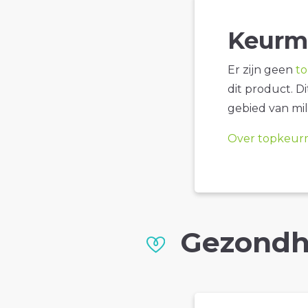
Keurm
Er zijn geen
t
dit product. D
gebied van mil
Over topkeur
Gezondh