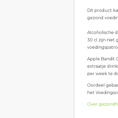
Dit product k
gezond voedin
Alcoholische d
30 cl zijn niet
voedingspatro
Apple Bandit C
extraatje drin
per week te d
Oordeel gebase
het Voedings
Over gezondhe