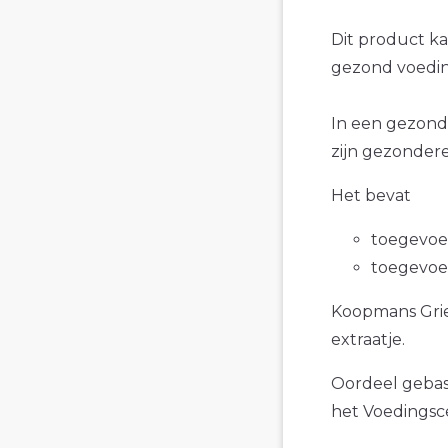
Dit product k
gezond voedin
In een gezond
zijn gezonder
Het bevat
toegevoe
toegevoe
Koopmans Gries
extraatje.
Oordeel gebase
het Voedings