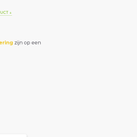
DUCT
ering
zijn op een