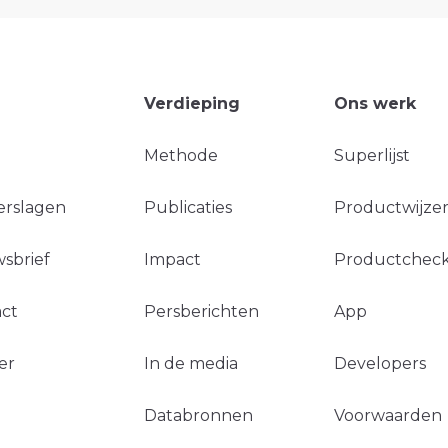
Verdieping
Ons werk
Methode
Superlijst
erslagen
Publicaties
Productwijzer
sbrief
Impact
Productchec
ct
Persberichten
App
er
In de media
Developers
Databronnen
Voorwaarden