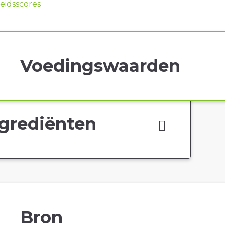
idsscores
Voedingswaarden
grediënten
Bron