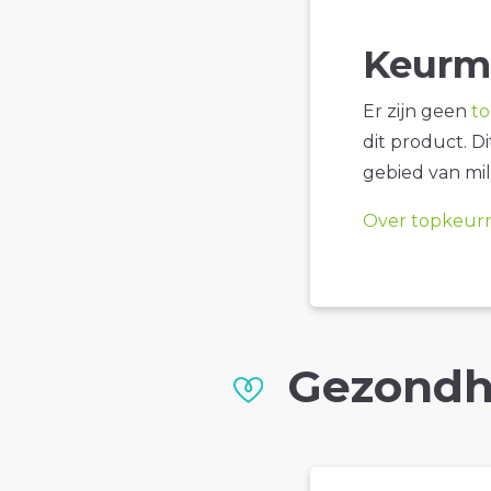
Keurm
Er zijn geen
t
dit product. D
gebied van mil
Over topkeur
Gezondh