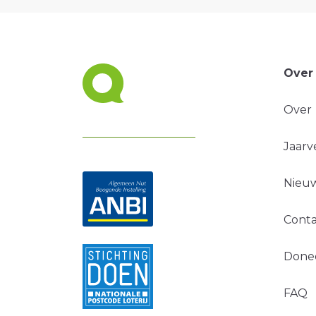
Over
Over
Jaarv
Nieuw
Conta
Done
FAQ