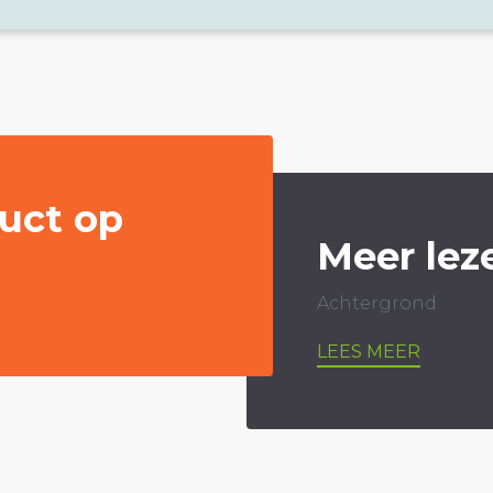
uct op
Meer lez
Achtergrond
LEES MEER