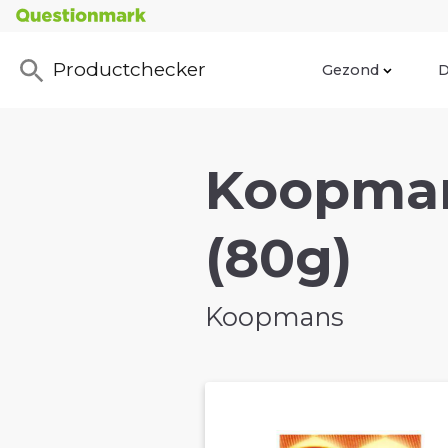
Productchecker
Gezond
D
Koopman
(80g)
Koopmans