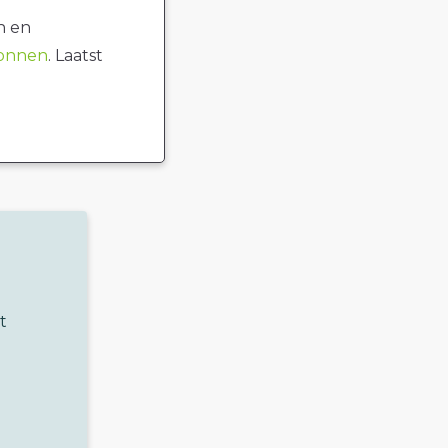
n en
ronnen
. Laatst
t