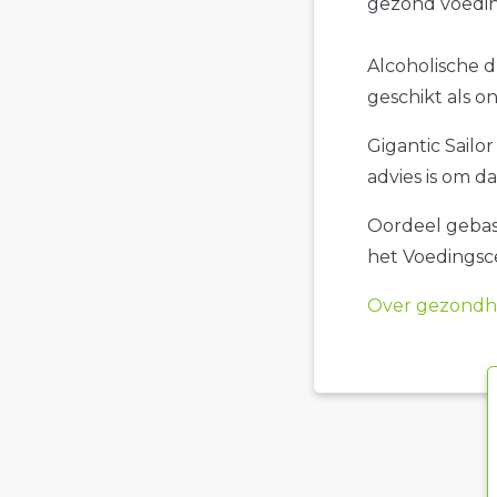
gezond voedin
Alcoholische dr
geschikt als o
Gigantic Sailor
advies is om d
Oordeel gebase
het Voedings
Over gezondhe