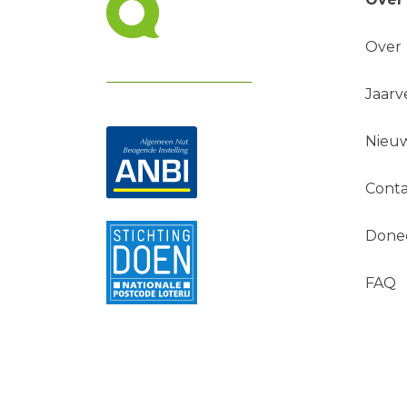
Over
Jaarv
Nieuw
Conta
Done
FAQ