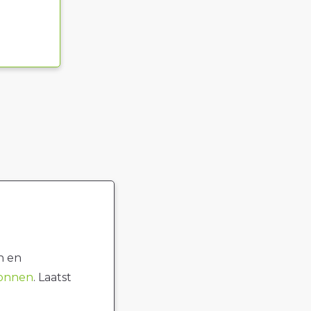
n en
ronnen
. Laatst