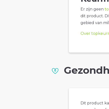
Er zijn geen
t
dit product. D
gebied van mil
Over topkeur
Gezondh
Dit product k