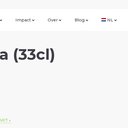
Impact
Over
Blog
NL
a (33cl)
DUCT