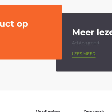
uct op
Meer lez
Achtergrond
LEES MEER
Verdieping
Ons werk