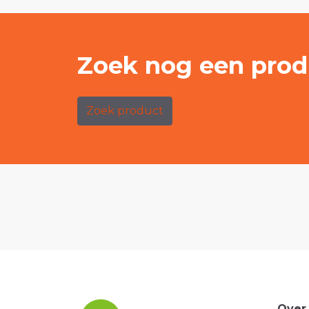
Zoek nog een prod
Zoek product
Over