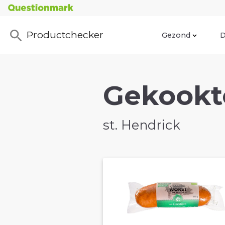
Productchecker
Gezond
D
Gekookte
st. Hendrick