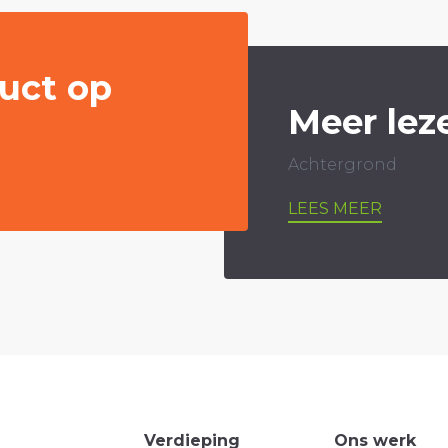
uct op
Meer lez
Achtergrond
LEES MEER
Verdieping
Ons werk