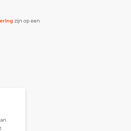
ering
zijn op een
van
t