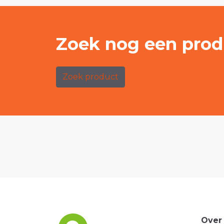
Zoek nog een prod
Zoek product
Over