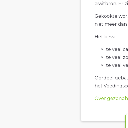
eiwitbron. Er 
Gekookte worst
niet meer dan 
Het bevat
te veel c
te veel z
te veel v
Oordeel gebase
het Voedings
Over gezondhe