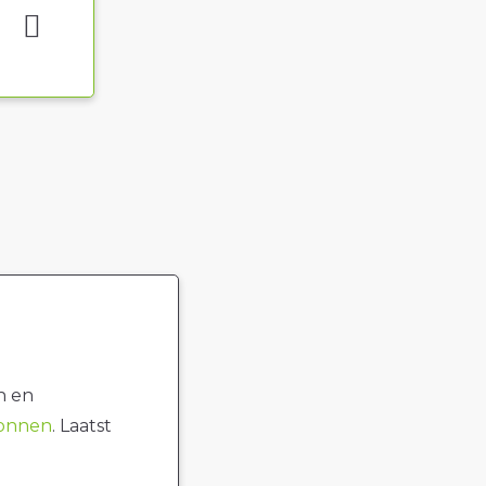
n en
ronnen
. Laatst