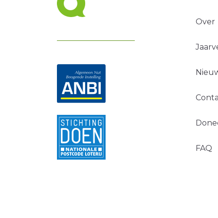
Over
Jaarv
Nieuw
Conta
Done
FAQ