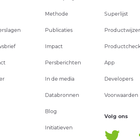
Methode
Superlijst
erslagen
Publicaties
Productwijzer
sbrief
Impact
Productchec
ct
Persberichten
App
er
In de media
Developers
Databronnen
Voorwaarden
Blog
Volg ons
Initiatieven