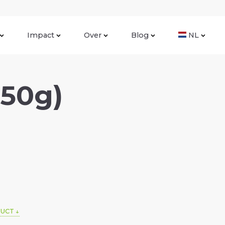
Impact
Over
Blog
NL
350g)
DUCT