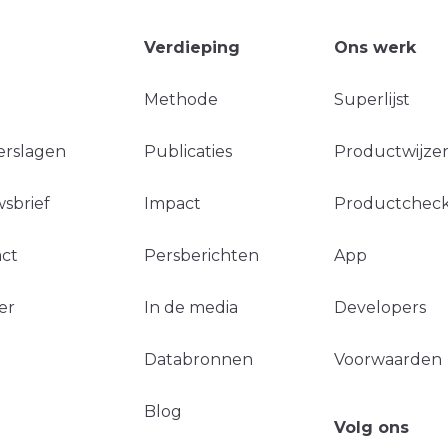
Verdieping
Ons werk
Methode
Superlijst
erslagen
Publicaties
Productwijzer
sbrief
Impact
Productchec
ct
Persberichten
App
er
In de media
Developers
Databronnen
Voorwaarden
Blog
Volg ons