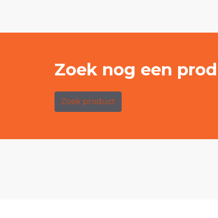
Zoek nog een prod
Zoek product