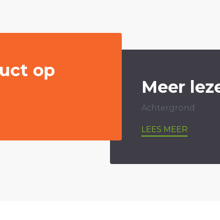
uct op
Meer lez
Achtergrond
LEES MEER