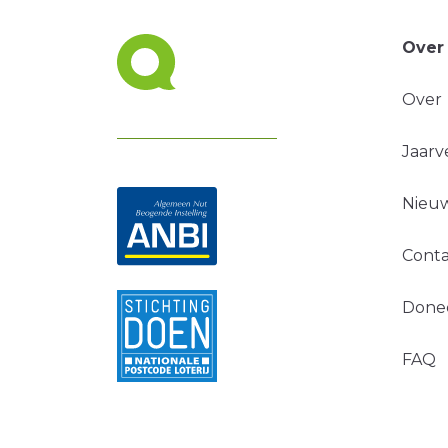
Over
Over
Jaarv
Nieuw
Conta
Done
FAQ