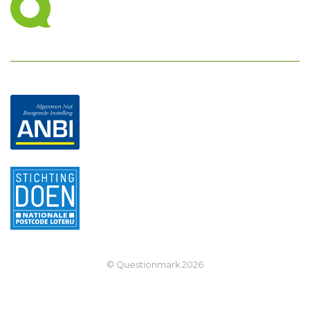
© Questionmark
2026