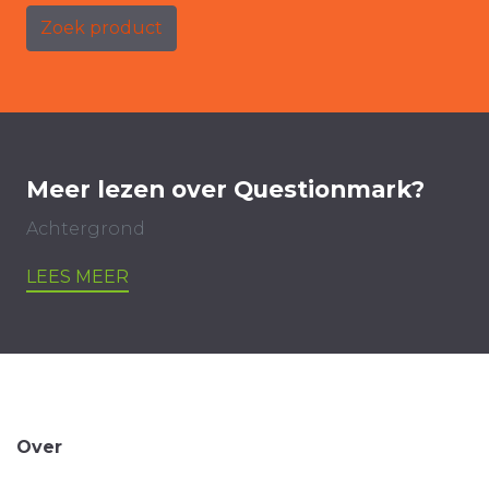
Zoek product
Meer lezen over Questionmark?
Achtergrond
LEES MEER
Over