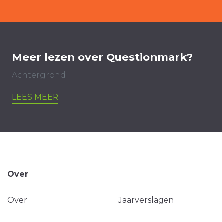
Meer lezen over Questionmark?
Achtergrond
LEES MEER
Over
Over
Jaarverslagen